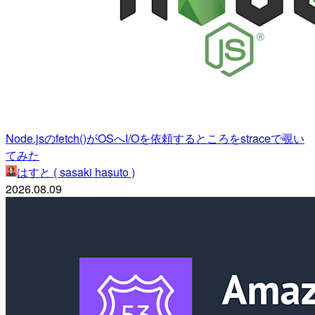
Node.jsのfetch()がOSへI/Oを依頼するところをstraceで覗い
てみた
はすと ( sasaki hasuto )
2026.08.09