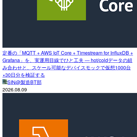
定番の「MQTT + AWS IoT Core + Timestream for InfluxDB +
Grafana」を、実運用目線でひと工夫 ― hot/coldデータの組
み合わせと、スケール可能なデバイスモックで仮想1000台
×30日分を検証する
SIN@製造BT部
2026.08.09