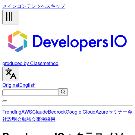
メインコンテンツへスキップ
produced by Classmethod
Original
English
Trending
AWS
Claude
Bedrock
Google Cloud
Azure
セミナー
会
社説明会
勉強会
事例
採用