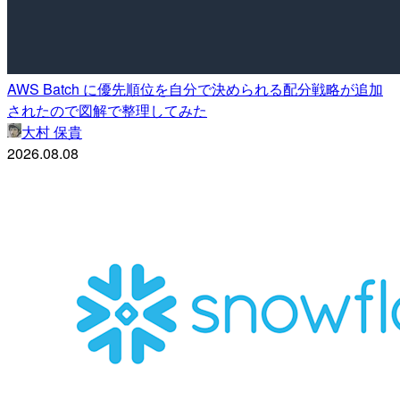
AWS Batch に優先順位を自分で決められる配分戦略が追加
されたので図解で整理してみた
大村 保貴
2026.08.08