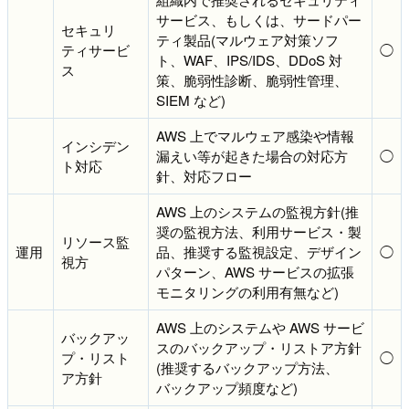
サービス、もしくは、サードパー
セキュリ
ティ製品(マルウェア対策ソフ
ティサービ
◯
ト、WAF、IPS/IDS、DDoS 対
ス
策、脆弱性診断、脆弱性管理、
SIEM など)
AWS 上でマルウェア感染や情報
インシデン
漏えい等が起きた場合の対応方
◯
ト対応
針、対応フロー
AWS 上のシステムの監視方針(推
奨の監視方法、利用サービス・製
リソース監
運用
品、推奨する監視設定、デザイン
◯
視方
パターン、AWS サービスの拡張
モニタリングの利用有無など)
AWS 上のシステムや AWS サービ
バックアッ
スのバックアップ・リストア方針
プ・リスト
◯
(推奨するバックアップ方法、
ア方針
バックアップ頻度など)