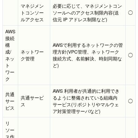
マネジメン
必要に応じて、マネジメントコン
トコンソー
ソールへのアクセス制限内容(送
◯
ルアクセス
信元 IP アドレス制限など)
AWS
接続
構
AWSで利用するネットワークの管
成/
ネットワー
理方針(VPC管理、ネットワーク
◯
ネッ
ク管理
接続方式、名前解決、時刻同期な
ト
ど)
ワー
ク
AWS 利用者が共通的に利用でき
共通
共通サービ
るように整備されている組織内
サー
◯
ス
サービス(リポジトリやマルウェ
ビス
ア対策管理サーバなど)
リ
ソー
ス作