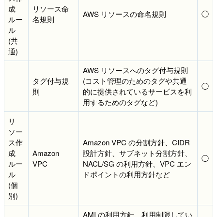
成
リソース命
AWS リソースの命名規則
◯
ルー
名規則
ル
(共
通)
AWS リソースへのタグ付与規則
タグ付与規
(コスト管理のためのタグや共通
◯
則
的に提供されているサービスを利
用するためのタグなど)
リ
ソー
ス作
Amazon VPC の分割方針、CIDR
成
Amazon
設計方針、サブネット分割方針、
◯
ルー
VPC
NACL/SG の利用方針、VPC エン
ル
ドポイントの利用方針など
(個
別)
AMI の利用方針、利用制限してい