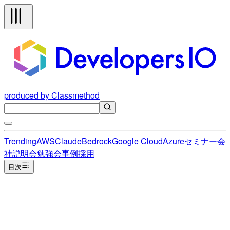
produced by Classmethod
Trending
AWS
Claude
Bedrock
Google Cloud
Azure
セミナー
会
社説明会
勉強会
事例
採用
目次