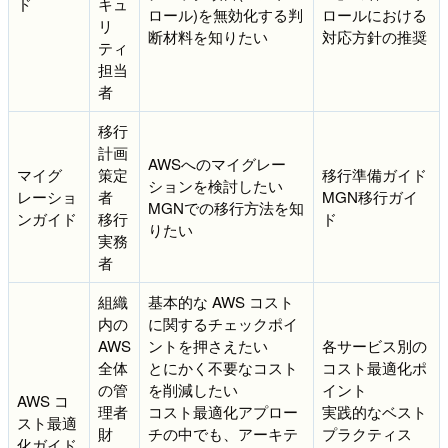
ド
キュ
ロール)を無効化する判
ロールにおける
リ
断材料を知りたい
対応方針の推奨
ティ
担当
者
移行
計画
AWSへのマイグレー
マイグ
策定
移行準備ガイド
ションを検討したい
レーショ
者
MGN移行ガイ
MGNでの移行方法を知
ンガイド
移行
ド
りたい
実務
者
組織
基本的な AWS コスト
内の
に関するチェックポイ
AWS
ントを押さえたい
各サービス別の
全体
とにかく不要なコスト
コスト最適化ポ
の管
を削減したい
イント
AWS コ
理者
コスト最適化アプロー
実践的なベスト
スト最適
財
チの中でも、アーキテ
プラクティス
化ガイド