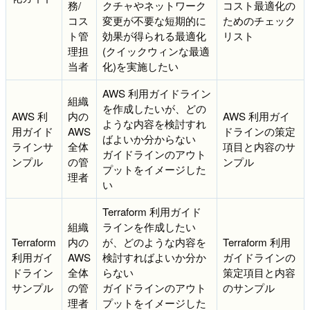
務/
クチャやネットワーク
コスト最適化の
コス
変更が不要な短期的に
ためのチェック
ト管
効果が得られる最適化
リスト
理担
(クイックウィンな最適
当者
化)を実施したい
AWS 利用ガイドライン
組織
を作成したいが、どの
AWS 利
内の
AWS 利用ガイ
ような内容を検討すれ
用ガイド
AWS
ドラインの策定
ばよいか分からない
ラインサ
全体
項目と内容のサ
ガイドラインのアウト
ンプル
の管
ンプル
プットをイメージした
理者
い
Terraform 利用ガイド
組織
ラインを作成したい
Terraform
内の
が、どのような内容を
Terraform 利用
利用ガイ
AWS
検討すればよいか分か
ガイドラインの
ドライン
全体
らない
策定項目と内容
サンプル
の管
ガイドラインのアウト
のサンプル
理者
プットをイメージした