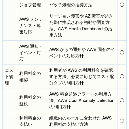
ジョブ管理
バッチ処理の推奨方法
◯
リージョン障害や AZ 障害が起き
AWS メンテ
た際に推奨される初動や調査方
ナンス・障
-
法、AWS Health Dashboard の活
害対応
用方法
AWS 通知・
AWS からの通知や AWS 固有のイ
イベント対
◯
ベントの対応方針
応
コス
利用者が AWS の利用料金を確認
利用料金の
ト管
する方法、必要に応じてコスト配
◯
確認
理
分タグの利用方針
AWS 料金超過アラートの利用方
利用料金の
法、AWS Cost Anomaly Detection
◯
監視
の利用方針
利用料金の
組織内のルールに合わせた AWS
◯
支払い
利用料の支払い方法