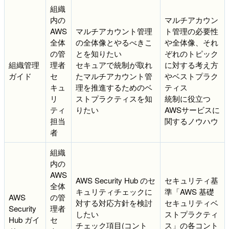
組織
内の
マルチアカウン
AWS
マルチアカウント管理
ト管理の必要性
全体
の全体像とやるべきこ
や全体像、それ
の管
とを知りたい
ぞれのトピック
組織管理
理者
セキュアで統制が取れ
に対する考え方
ガイド
セ
たマルチアカウント管
やベストプラク
キュ
理を推進するためのベ
ティス
リ
ストプラクティスを知
統制に役立つ
ティ
りたい
AWSサービスに
担当
関するノウハウ
者
組織
内の
AWS
AWS Security Hub のセ
セキュリティ基
全体
キュリティチェックに
準「AWS 基礎
AWS
の管
対する対応方針を検討
セキュリティベ
Security
理者
したい
ストプラクティ
Hub ガイ
セ
チェック項目(コント
ス」の各コント