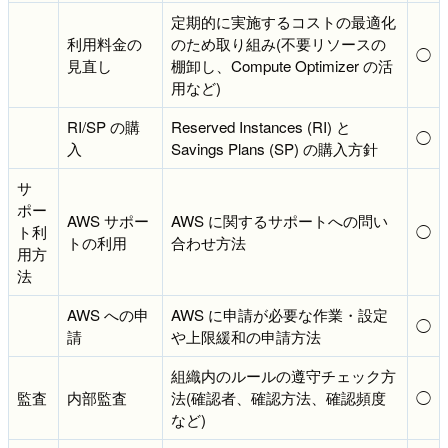
定期的に実施するコストの最適化
利用料金の
のため取り組み(不要リソースの
◯
見直し
棚卸し、Compute Optimizer の活
用など)
RI/SP の購
Reserved Instances (RI) と
◯
入
Savings Plans (SP) の購入方針
サ
ポー
AWS サポー
AWS に関するサポートへの問い
ト利
◯
トの利用
合わせ方法
用方
法
AWS への申
AWS に申請が必要な作業・設定
◯
請
や上限緩和の申請方法
組織内のルールの遵守チェック方
監査
内部監査
法(確認者、確認方法、確認頻度
◯
など)