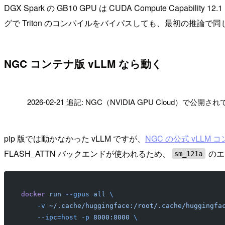
DGX Spark の GB10 GPU は CUDA Compute Capability 12.
グで Triton のコンパイルをバイパスしても、最初の推論で
NGC コンテナ版 vLLM なら動く
!
2026-02-21 追記: NGC（NVIDIA GPU Cloud）で公開
pip 版では動かなかった vLLM ですが、
NGC の公式 vLLM 
FLASH_ATTN バックエンドが使われるため、
のエ
sm_121a
docker
 run
 --gpus
 all
 \
    -v
 ~/.cache/huggingface:/root/.cache/huggingfa
    --ipc=host
 -p
 8000:8000
 \