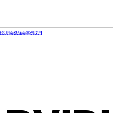
社説明会
勉強会
事例
採用