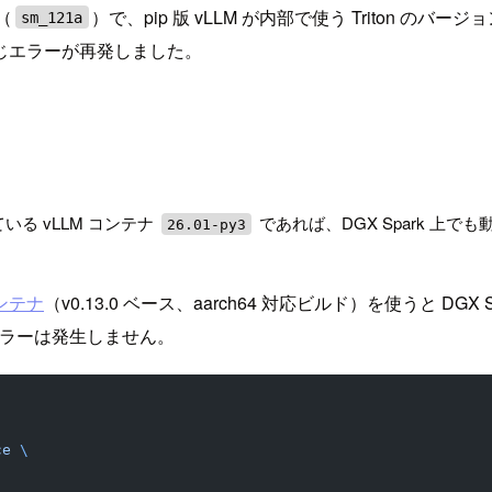
1（
）で、pip 版 vLLM が内部で使う Triton 
sm_121a
同じエラーが再発しました。
されている vLLM コンテナ
であれば、DGX Spark 上
26.01-py3
コンテナ
（v0.13.0 ベース、aarch64 対応ビルド）を使うと DGX
ラーは発生しません。
ce
 \