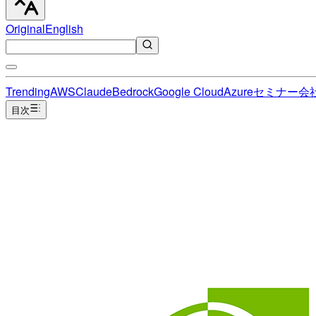
Original
English
Trending
AWS
Claude
Bedrock
Google Cloud
Azure
セミナー
会
目次