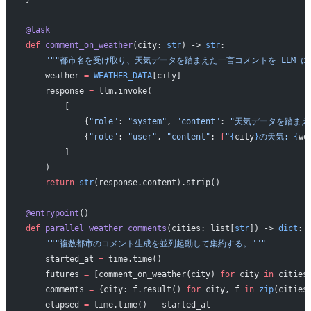
@task
def
 comment_on_weather
(city: 
str
) -> 
str
:
    """都市名を受け取り、天気データを踏まえた一言コメントを LLM に
    weather 
=
 WEATHER_DATA
[city]
    response 
=
 llm.invoke(
        [
            {
"role"
: 
"system"
, 
"content"
: 
"天気データを踏まえ
            {
"role"
: 
"user"
, 
"content"
: 
f
"
{
city
}
の天気: 
{
we
        ]
    )
    return
 str
(response.content).strip()
@entrypoint
()
def
 parallel_weather_comments
(cities: list[
str
]) -> 
dict
:
    """複数都市のコメント生成を並列起動して集約する。"""
    started_at 
=
 time.time()
    futures 
=
 [comment_on_weather(city) 
for
 city 
in
 cities
    comments 
=
 {city: f.result() 
for
 city, f 
in
 zip
(cities
    elapsed 
=
 time.time() 
-
 started_at