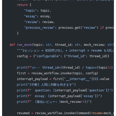
    return
 {
        "topic"
: topic,
        "essay"
: essay,
        "review"
: review,
        "previous_review"
: previous.get(
"review"
) 
if
 previ
    }
def
 run_once
(topic: 
str
, thread_id: 
str
, mock_review: 
str
)
    """1セッション = 初回呼び出し + interrupt + resume を1
    config 
=
 {
"configurable"
: {
"thread_id"
: thread_id}}
    print
(
f
"
\n
--- thread_id=
{
thread_id
}
 / topic=
{
topic
!r
}
 
    first 
=
 review_workflow.invoke(topic, config)
    interrupt_payload 
=
 first[
"__interrupt__"
][
0
].value
    print
(
"[中断] 人間に判断を仰ぎます"
)
    print
(
f
"  question: 
{
interrupt_payload[
'question'
]
}
"
)
    print
(
f
"  essay: 
{
interrupt_payload[
'essay'
]
}
"
)
    print
(
f
"  (擬似レビュー: 
{
mock_review
!r
}
)"
)
    resumed 
=
 review_workflow.invoke(Command(
resume
=
mock_r