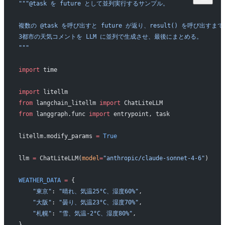
"""@task を future として並列実行するサンプル。
複数の @task を呼び出すと future が返り、result() を呼び出す
3都市の天気コメントを LLM に並列で生成させ、最後にまとめる。
"""
import
 time
import
 litellm
from
 langchain_litellm 
import
 ChatLiteLLM
from
 langgraph.func 
import
 entrypoint, task
litellm.modify_params 
=
 True
llm 
=
 ChatLiteLLM(
model
=
"anthropic/claude-sonnet-4-6"
)
WEATHER_DATA
 =
 {
    "東京"
: 
"晴れ、気温25°C、湿度60%"
,
    "大阪"
: 
"曇り、気温23°C、湿度70%"
,
    "札幌"
: 
"雪、気温-2°C、湿度80%"
,
}