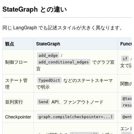
StateGraph との違い
同じ LangGraph でも記述スタイルが大きく異なります。
観点
StateGraph
Functi
/
add_edge
/
if
制御フロー
でグラフ宣
add_conditional_edges
文で記
言
ステート管
などのステートスキーマ
TypedDict
関数の
理
で明示
@tas
並列実行
API、ファンアウトノード
Send
resu
Checkpointer
graph.compile(checkpointer=...)
@ent
エント