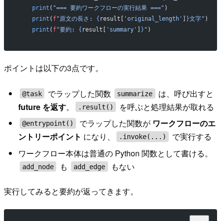
    print
(
"=== 要約ワークフローの実行結果 ==="
)
    print
(
f
"原文の長さ: 
{
result[
'original_length'
]
}
文字"
)
    print
(
f
"要約: 
{
result[
'summary'
]
}
"
)
ポイントは以下の3点です。
でラップした関数
は、呼び出すと
@task
summarize
future を返す
。
を呼ぶと処理結果が取れる
.result()
でラップした関数が
ワークフローのエ
@entrypoint()
ントリーポイント
になり、
で実行する
.invoke(...)
ワークフロー本体は普通の Python 関数として書ける。
も
もない
add_node
add_edge
実行してみると要約が返ってきます。