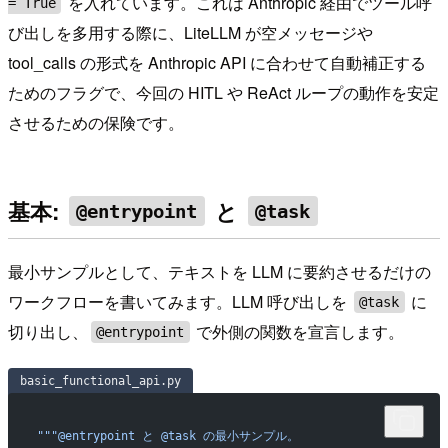
を入れています。これは Anthropic 経由でツール呼
= True
び出しを多用する際に、LiteLLM が空メッセージや
tool_calls の形式を Anthropic API に合わせて自動補正する
ためのフラグで、今回の HITL や ReAct ループの動作を安定
させるための保険です。
基本:
と
@entrypoint
@task
最小サンプルとして、テキストを LLM に要約させるだけの
ワークフローを書いてみます。LLM 呼び出しを
に
@task
切り出し、
で外側の関数を宣言します。
@entrypoint
basic_functional_api.py
"""@entrypoint と @task の最小サンプル。