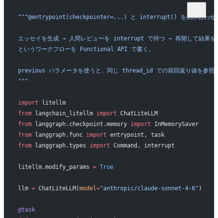
"""@entrypoint(checkpointer=...) と interrupt() を組み合
エッセイを生成 → 人間レビューを interrupt で待つ → 再開して結果を
というワークフローを Functional API で書く。
previous パラメータを使うと、同じ thread_id での前回返り値を参
"""
import
 litellm
from
 langchain_litellm 
import
 ChatLiteLLM
from
 langgraph.checkpoint.memory 
import
 InMemorySaver
from
 langgraph.func 
import
 entrypoint, task
from
 langgraph.types 
import
 Command, interrupt
litellm.modify_params 
=
 True
llm 
=
 ChatLiteLLM(
model
=
"anthropic/claude-sonnet-4-6"
)
@task