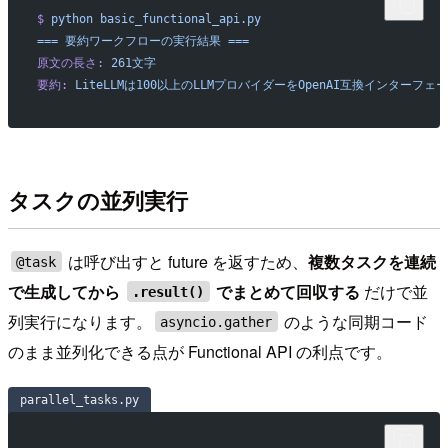
$
 python
 basic_functional_api.py
===
 要約ワークフローの実行結果
 ===
原文の長さ:
 261文字
要約:
 LiteLLMは100以上のLLMプロバイダーをOpenAI互換イン
タスクの並列実行
は呼び出すと future を返すため、
複数タスクを連続
@task
で生成してから
でまとめて回収する
だけで並
.result()
列実行になります。
のような同期コード
asyncio.gather
のまま並列化できる点が Functional API の利点です。
parallel_tasks.py