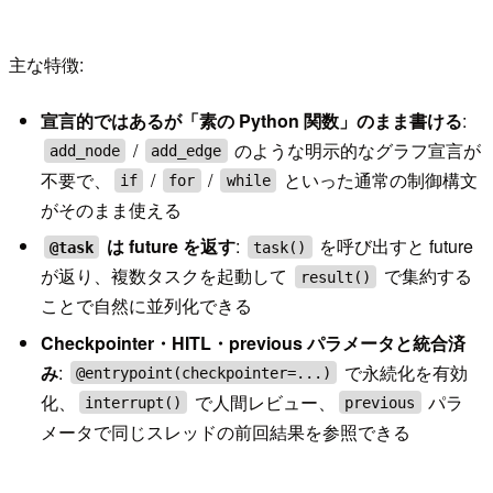
主な特徴:
宣言的ではあるが「素の Python 関数」のまま書ける
:
/
のような明示的なグラフ宣言が
add_node
add_edge
不要で、
/
/
といった通常の制御構文
if
for
while
がそのまま使える
は future を返す
:
を呼び出すと future
@task
task()
が返り、複数タスクを起動して
で集約する
result()
ことで自然に並列化できる
Checkpointer・HITL・previous パラメータと統合済
み
:
で永続化を有効
@entrypoint(checkpointer=...)
化、
で人間レビュー、
パラ
interrupt()
previous
メータで同じスレッドの前回結果を参照できる