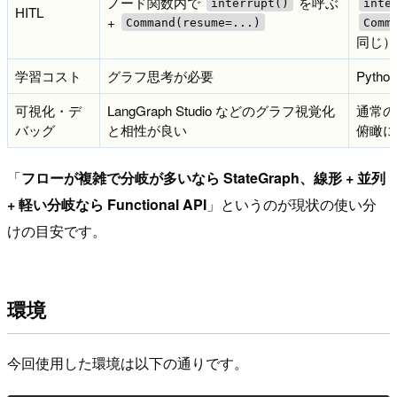
ノード関数内で
を呼ぶ
interrupt()
inte
HITL
+
Command(resume=...)
Comm
同じ）
学習コスト
グラフ思考が必要
Pyt
可視化・デ
LangGraph Studio などのグラフ視覚化
通常の
バッグ
と相性が良い
俯瞰に
「
フローが複雑で分岐が多いなら StateGraph、線形 + 並列
+ 軽い分岐なら Functional API
」というのが現状の使い分
けの目安です。
環境
今回使用した環境は以下の通りです。