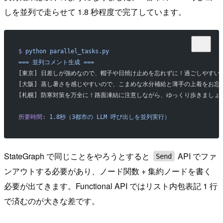
しを並列で走らせて 1.8 秒程度で完了しています。
$
 python
 parallel_tasks.py
===
 並列コメント生成
 ===
[東京] 日差しが強めなので、帽子や日焼け止めを忘れずに！過ごしやすい
[大阪] 蒸し暑さを感じやすいので、こまめな水分補給と薄手の上着をお忘
[札幌] 防寒対策を万全に！路面凍結に注意しながら、ゆっくり歩きましょ
所要時間:
 1.8秒（3都市の
 LLM
 呼び出しを並列実行）
StateGraph で同じことをやろうとすると
API でファ
Send
ンアウトする必要があり、ノード関数 + 集約ノードを書く
必要が出てきます。Functional API ではリスト内包表記 1 行
で済むのが大きな差です。