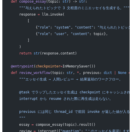
def
 compose_essay
(topic: 
str
) -> 
str
:
    """与えられたトピックで 3 文程度のミニエッセイを生成する。"""
    response 
=
 llm.invoke(
        [
            {
"role"
: 
"system"
, 
"content"
: 
"与えられたトピック
            {
"role"
: 
"user"
, 
"content"
: topic},
        ]
    )
    return
 str
(response.content)
@entrypoint
(
checkpointer
=
InMemorySaver())
def
 review_workflow
(topic: 
str
, 
*
, previous: 
dict
 |
 None
 =
    """エッセイ生成 → 人間レビュー → 結果返却のワークフロー。
    @task でラップしたエッセイ生成は checkpoint にキャッシュさ
    interrupt から resume された際に再生成は走らない。
    previous には同じ thread_id で前回 invoke が返した値が入る
    """
    essay 
=
 compose_essay(topic).result()
    review 
=
 interrupt({
"question"
: 
"このエッセイを承認します