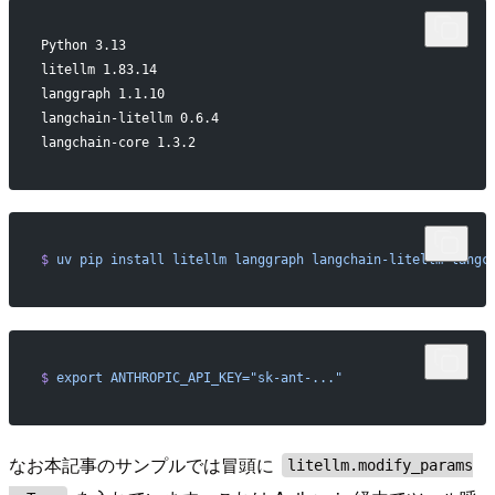
Python 3.13
litellm 1.83.14
langgraph 1.1.10
langchain-litellm 0.6.4
langchain-core 1.3.2
$
 uv
 pip
 install
 litellm
 langgraph
 langchain-litellm
 langc
$
 export
 ANTHROPIC_API_KEY="sk-ant-..."
なお本記事のサンプルでは冒頭に
litellm.modify_params