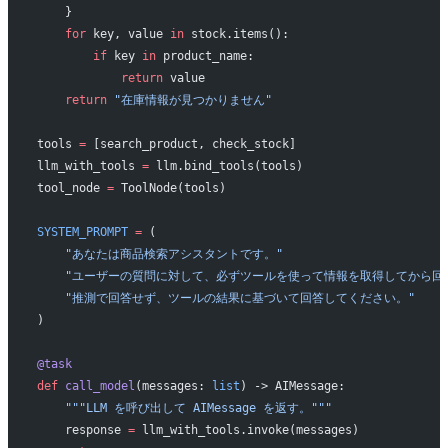
    }
    for
 key, value 
in
 stock.items():
        if
 key 
in
 product_name:
            return
 value
    return
 "在庫情報が見つかりません"
tools 
=
 [search_product, check_stock]
llm_with_tools 
=
 llm.bind_tools(tools)
tool_node 
=
 ToolNode(tools)
SYSTEM_PROMPT
 =
 (
    "あなたは商品検索アシスタントです。"
    "ユーザーの質問に対して、必ずツールを使って情報を取得してから回
    "推測で回答せず、ツールの結果に基づいて回答してください。"
)
@task
def
 call_model
(messages: 
list
) -> AIMessage:
    """LLM を呼び出して AIMessage を返す。"""
    response 
=
 llm_with_tools.invoke(messages)