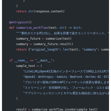
        ]
    )
    return
 str
(response.content)
@entrypoint
()
def
 summarize_workflow
(text: 
str
) -> 
dict
:
    """要約タスクを呼び出し、結果を辞書で返すエントリーポイント。""
    summary_future 
=
 summarize(text)
    summary 
=
 summary_future.result()
    return
 {
"original_length"
: 
len
(text), 
"summary"
: summa
if
 __name__
 ==
 "__main__"
:
    sample_text 
=
 (
        "LiteLLMはOpenAI互換のインターフェースで100以上のL
        "OpenAI・Anthropic・Gemini・Bedrock・Verte
        "プロバイダー固有のSDKやAPIフォーマットの差異を吸収します
        "ストリーミング・非同期呼び出し・フォールバック・コスト
        "アプリケーションロジックとモデル選定を疎結合に保ちながら
    )
    result 
=
 summarize_workflow.invoke(sample_text)