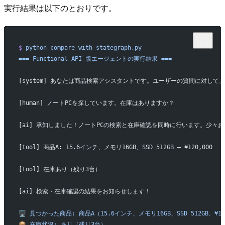
実行結果は以下のとおりです。
$
 python
 compare_with_stategraph.py
===
 Functional
 API
 版エージェントの実行結果
 ===
[system] あなたは商品検索アシスタントです。ユーザーの質問に対
[human] ノートPCを探しています。在庫はありますか？
[ai] 承知しました！ノートPCの検索と在庫確認を同時に行います。少々
[tool] 商品A: 15.6インチ、メモリ16GB、SSD 512GB — ¥120,000
[tool] 在庫あり（残り3台）
[ai] 検索・在庫確認の結果をお知らせします！
🖥️
 見つかった商品:
 商品A（15.6インチ、メモリ16GB、SSD
 512GB、¥1
📦
 在庫状況:
 あり（残り3台）