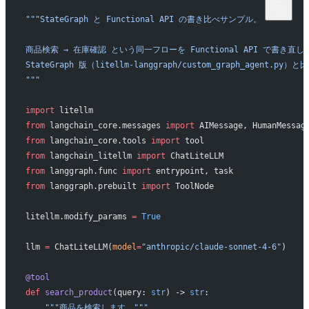
"""StateGraph と Functional API の書き比べサンプル。
商品検索 → 在庫確認 という同一フローを Functional API で書き直し
StateGraph 版（litellm-langgraph/custom_graph_agent.py
"""
import
 litellm
from
 langchain_core.messages 
import
 AIMessage, HumanMessag
from
 langchain_core.tools 
import
 tool
from
 langchain_litellm 
import
 ChatLiteLLM
from
 langgraph.func 
import
 entrypoint, task
from
 langgraph.prebuilt 
import
 ToolNode
litellm.modify_params 
=
 True
llm 
=
 ChatLiteLLM(
model
=
"anthropic/claude-sonnet-4-6"
)
@tool
def
 search_product
(query: 
str
) -> 
str
:
    """商品を検索します。"""