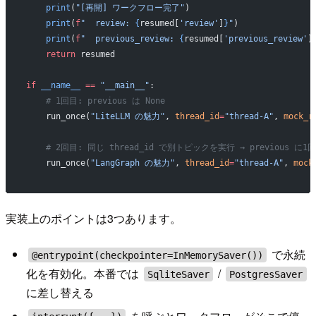
    print
(
"[再開] ワークフロー完了"
)
    print
(
f
"  review: 
{
resumed[
'review'
]
}
"
)
    print
(
f
"  previous_review: 
{
resumed[
'previous_review'
]
    return
 resumed
if
 __name__
 ==
 "__main__"
:
    # 1回目: previous は None
    run_once(
"LiteLLM の魅力"
, 
thread_id
=
"thread-A"
, 
mock_r
    # 2回目: 同じ thread_id で別トピックを実行 → previous 
    run_once(
"LangGraph の魅力"
, 
thread_id
=
"thread-A"
, 
mock
実装上のポイントは3つあります。
で永続
@entrypoint(checkpointer=InMemorySaver())
化を有効化。本番では
/
SqliteSaver
PostgresSaver
に差し替える