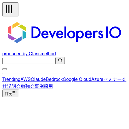
produced by Classmethod
Trending
AWS
Claude
Bedrock
Google Cloud
Azure
セミナー
会
社説明会
勉強会
事例
採用
目次