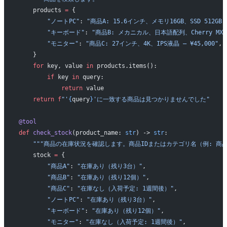
    products 
=
 {
        "ノートPC"
: 
"商品A: 15.6インチ、メモリ16GB、SSD 512GB —
        "キーボード"
: 
"商品B: メカニカル、日本語配列、Cherry MX赤軸
        "モニター"
: 
"商品C: 27インチ、4K、IPS液晶 — ¥45,000"
,
    }
    for
 key, value 
in
 products.items():
        if
 key 
in
 query:
            return
 value
    return
 f
"'
{
query
}
'に一致する商品は見つかりませんでした"
@tool
def
 check_stock
(product_name: 
str
) -> 
str
:
    """商品の在庫状況を確認します。商品IDまたはカテゴリ名（例: 商品
    stock 
=
 {
        "商品A"
: 
"在庫あり（残り3台）"
,
        "商品B"
: 
"在庫あり（残り12個）"
,
        "商品C"
: 
"在庫なし（入荷予定: 1週間後）"
,
        "ノートPC"
: 
"在庫あり（残り3台）"
,
        "キーボード"
: 
"在庫あり（残り12個）"
,
        "モニター"
: 
"在庫なし（入荷予定: 1週間後）"
,