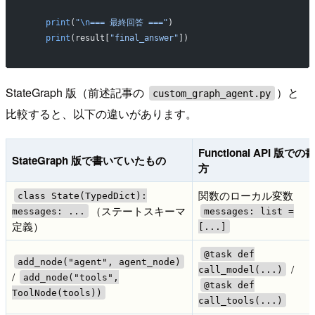
    print
(
"
\n
=== 最終回答 ==="
)
    print
(result[
"final_answer"
])
StateGraph 版（前述記事の
）と
custom_graph_agent.py
比較すると、以下の違いがあります。
Functional API 版での
StateGraph 版で書いていたもの
方
関数のローカル変数
class State(TypedDict):
（ステートスキーマ
messages: ...
messages: list =
定義）
[...]
@task def
add_node("agent", agent_node)
/
call_model(...)
/
add_node("tools",
@task def
ToolNode(tools))
call_tools(...)