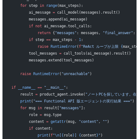
    for
 step 
in
 range
(max_steps):
        ai_message 
=
 call_model(messages).result()
        messages.append(ai_message)
        if
 not
 ai_message.tool_calls:
            return
 {
"messages"
: messages, 
"final_answer"
: 
        if
 step 
==
 max_steps 
-
 1
:
            raise
 RuntimeError
(
f
"ReAct ループが上限 
{
max_ste
        tool_messages 
=
 call_tools(ai_message).result()
        messages.extend(tool_messages)
    raise
 RuntimeError
(
"unreachable"
)
if
 __name__
 ==
 "__main__"
:
    result 
=
 product_agent.invoke(
"ノートPCを探しています。在
    print
(
"=== Functional API 版エージェントの実行結果 ==="
)
    for
 msg 
in
 result[
"messages"
]:
        role 
=
 msg.type
        content 
=
 getattr
(msg, 
"content"
, 
""
)
        if
 content:
            print
(
f
"
\n
[
{
role
}
] 
{
content
}
"
)