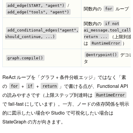
/
add_edge(START, "agent")
関数内の
ループ
for
add_edge("tools", "agent")
関数内の
if not
add_conditional_edges("agent",
ai_message.tool_call
（上限到達
should_continue, ...)
return ...
は
）
RuntimeError
デコ
@entrypoint()
graph.compile()
タ
ReAct ループを「グラフ + 条件分岐エッジ」ではなく「素
の
+
+
」で書ける点が、Functional API
for
if
return
の読みやすさです（上限ステップ到達時は
RuntimeError
で fail-fast にしています）。一方、ノードの依存関係を明示
的に図示したい場合や Studio で可視化したい場合は
StateGraph の方が向きます。