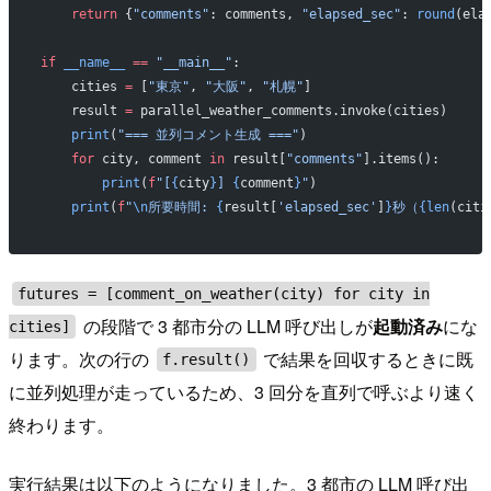
    return
 {
"comments"
: comments, 
"elapsed_sec"
: 
round
(ela
if
 __name__
 ==
 "__main__"
:
    cities 
=
 [
"東京"
, 
"大阪"
, 
"札幌"
]
    result 
=
 parallel_weather_comments.invoke(cities)
    print
(
"=== 並列コメント生成 ==="
)
    for
 city, comment 
in
 result[
"comments"
].items():
        print
(
f
"[
{
city
}
] 
{
comment
}
"
)
    print
(
f
"
\n
所要時間: 
{
result[
'elapsed_sec'
]
}
秒（
{len
(citi
futures = [comment_on_weather(city) for city in
の段階で 3 都市分の LLM 呼び出しが
起動済み
にな
cities]
ります。次の行の
で結果を回収するときに既
f.result()
に並列処理が走っているため、3 回分を直列で呼ぶより速く
終わります。
実行結果は以下のようになりました。3 都市の LLM 呼び出