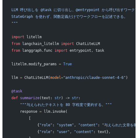
LLM 呼び出しを @task に切り出し、@entrypoint から呼び出すワーク
StateGraph を使わず、関数定義だけでワークフローを記述できる。
"""
import
 litellm
from
 langchain_litellm 
import
 ChatLiteLLM
from
 langgraph.func 
import
 entrypoint, task
litellm.modify_params 
=
 True
llm 
=
 ChatLiteLLM(
model
=
"anthropic/claude-sonnet-4-6"
)
@task
def
 summarize
(text: 
str
) -> 
str
:
    """与えられたテキストを 80 字程度で要約する。"""
    response 
=
 llm.invoke(
        [
            {
"role"
: 
"system"
, 
"content"
: 
"与えられた文章を8
            {
"role"
: 
"user"
, 
"content"
: text},