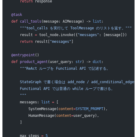
    return
 response
@task
def
 call_tools
(message: AIMessage) -> 
list
:
    """tool_calls を実行して ToolMessage のリストを返す。"""
    result 
=
 tool_node.invoke({
"messages"
: [message]})
    return
 result[
"messages"
]
@entrypoint
()
def
 product_agent
(user_query: 
str
) -> 
dict
:
    """ReAct ループを Functional API で記述する。
    StateGraph で書く場合は add_node / add_conditional_
    Functional API では普通の while ループで書ける。
    """
    messages: 
list
 =
 [
        SystemMessage(
content
=
SYSTEM_PROMPT
),
        HumanMessage(
content
=
user_query),
    ]
    max_steps 
=
 5