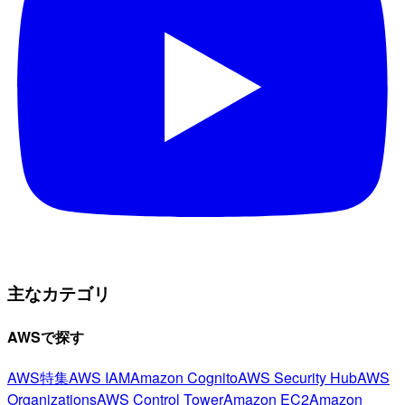
主なカテゴリ
AWSで探す
AWS特集
AWS IAM
Amazon Cognito
AWS Security Hub
AWS
Organizations
AWS Control Tower
Amazon EC2
Amazon