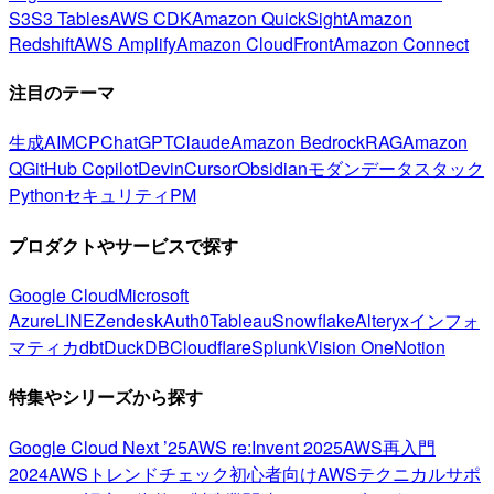
S3
S3 Tables
AWS CDK
Amazon QuickSight
Amazon
Redshift
AWS Amplify
Amazon CloudFront
Amazon Connect
注目のテーマ
生成AI
MCP
ChatGPT
Claude
Amazon Bedrock
RAG
Amazon
Q
GitHub Copilot
Devin
Cursor
Obsidian
モダンデータスタック
Python
セキュリティ
PM
プロダクトやサービスで探す
Google Cloud
Microsoft
Azure
LINE
Zendesk
Auth0
Tableau
Snowflake
Alteryx
インフォ
マティカ
dbt
DuckDB
Cloudflare
Splunk
Vision One
Notion
特集やシリーズから探す
Google Cloud Next ’25
AWS re:Invent 2025
AWS再入門
2024
AWSトレンドチェック
初心者向け
AWSテクニカルサポ