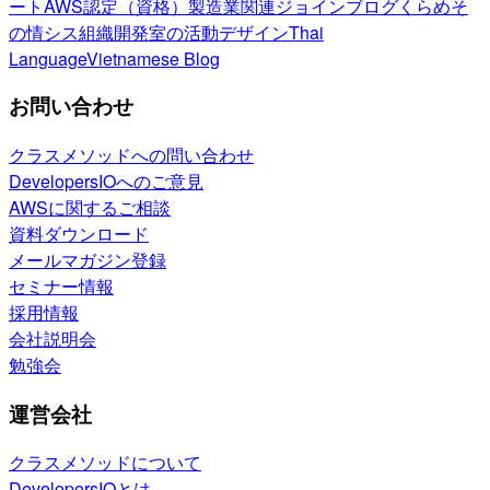
ート
AWS認定（資格）
製造業関連
ジョインブログ
くらめそ
の情シス
組織開発室の活動
デザイン
Thai
Language
Vietnamese Blog
お問い合わせ
クラスメソッドへの問い合わせ
DevelopersIOへのご意見
AWSに関するご相談
資料ダウンロード
メールマガジン登録
セミナー情報
採用情報
会社説明会
勉強会
運営会社
クラスメソッドについて
DevelopersIOとは