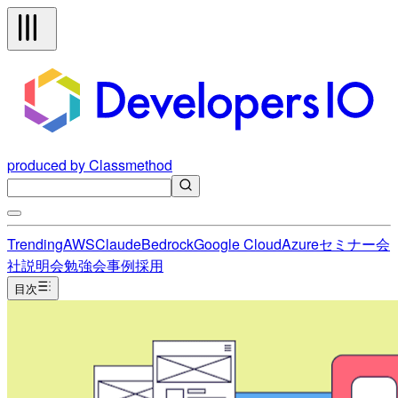
produced by Classmethod
Trending
AWS
Claude
Bedrock
Google Cloud
Azure
セミナー
会
社説明会
勉強会
事例
採用
目次