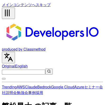
メインコンテンツへスキップ
produced by Classmethod
Original
English
Trending
AWS
Claude
Bedrock
Google Cloud
Azure
セミナー
会
社説明会
勉強会
事例
採用