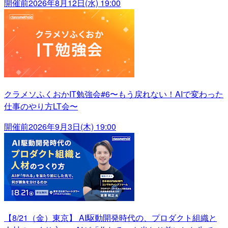
開催前
2026年8月12日(水) 19:00
クラメソふくおかIT勉強会#6〜もう戻れない！AIで変わった
仕事のやり方LT会〜
開催前
2026年9月3日(木) 19:00
【8/21（金）東京】 AI駆動開発時代の、プロダクト組織と