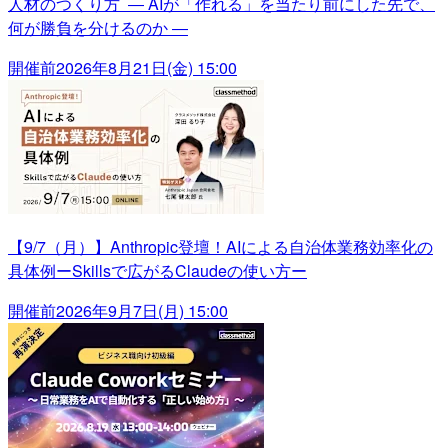
人材のつくり方 ― AIが「作れる」を当たり前にした先で、
何が勝負を分けるのか ―
開催前
2026年8月21日(金) 15:00
【9/7（月）】Anthropic登壇！AIによる自治体業務効率化の
具体例ーSkillsで広がるClaudeの使い方ー
開催前
2026年9月7日(月) 15:00