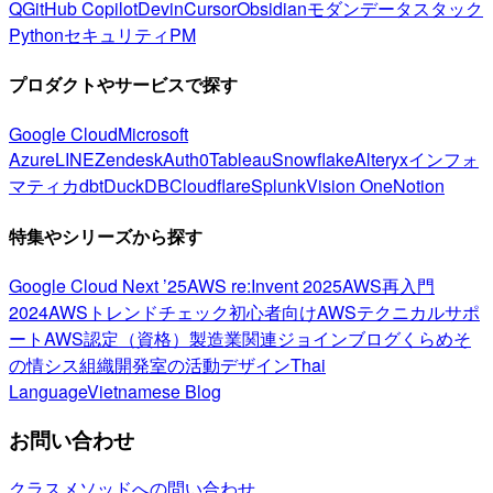
Q
GitHub Copilot
Devin
Cursor
Obsidian
モダンデータスタック
Python
セキュリティ
PM
プロダクトやサービスで探す
Google Cloud
Microsoft
Azure
LINE
Zendesk
Auth0
Tableau
Snowflake
Alteryx
インフォ
マティカ
dbt
DuckDB
Cloudflare
Splunk
Vision One
Notion
特集やシリーズから探す
Google Cloud Next ’25
AWS re:Invent 2025
AWS再入門
2024
AWSトレンドチェック
初心者向け
AWSテクニカルサポ
ート
AWS認定（資格）
製造業関連
ジョインブログ
くらめそ
の情シス
組織開発室の活動
デザイン
Thai
Language
Vietnamese Blog
お問い合わせ
クラスメソッドへの問い合わせ