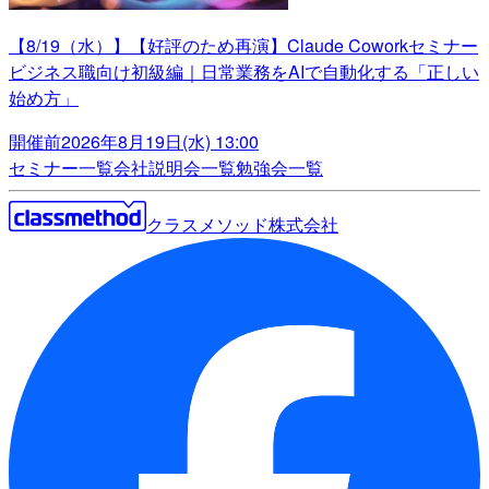
【8/19（水）】【好評のため再演】Claude Coworkセミナー
ビジネス職向け初級編｜日常業務をAIで自動化する「正しい
始め方」
開催前
2026年8月19日(水) 13:00
セミナー一覧
会社説明会一覧
勉強会一覧
クラスメソッド株式会社