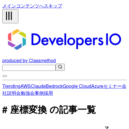
メインコンテンツへスキップ
produced by Classmethod
Trending
AWS
Claude
Bedrock
Google Cloud
Azure
セミナー
会
社説明会
勉強会
事例
採用
# 座標変換 の記事一覧