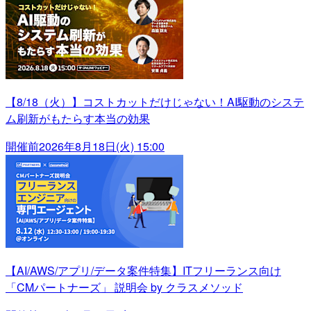
【8/18（火）】コストカットだけじゃない！AI駆動のシステ
ム刷新がもたらす本当の効果
開催前
2026年8月18日(火) 15:00
【AI/AWS/アプリ/データ案件特集】ITフリーランス向け
「CMパートナーズ」 説明会 by クラスメソッド