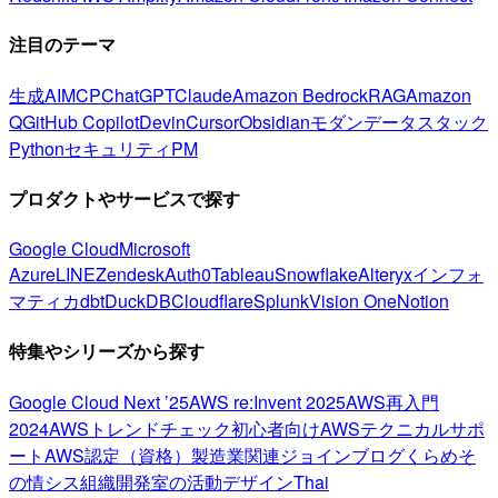
注目のテーマ
生成AI
MCP
ChatGPT
Claude
Amazon Bedrock
RAG
Amazon
Q
GitHub Copilot
Devin
Cursor
Obsidian
モダンデータスタック
Python
セキュリティ
PM
プロダクトやサービスで探す
Google Cloud
Microsoft
Azure
LINE
Zendesk
Auth0
Tableau
Snowflake
Alteryx
インフォ
マティカ
dbt
DuckDB
Cloudflare
Splunk
Vision One
Notion
特集やシリーズから探す
Google Cloud Next ’25
AWS re:Invent 2025
AWS再入門
2024
AWSトレンドチェック
初心者向け
AWSテクニカルサポ
ート
AWS認定（資格）
製造業関連
ジョインブログ
くらめそ
の情シス
組織開発室の活動
デザイン
Thai