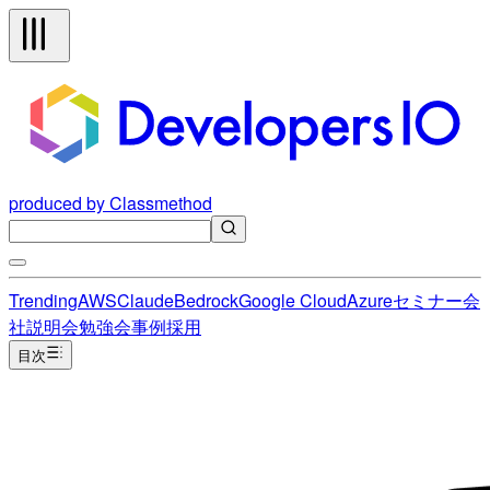
produced by Classmethod
Trending
AWS
Claude
Bedrock
Google Cloud
Azure
セミナー
会
社説明会
勉強会
事例
採用
目次