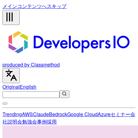
メインコンテンツへスキップ
produced by Classmethod
Original
English
Trending
AWS
Claude
Bedrock
Google Cloud
Azure
セミナー
会
社説明会
勉強会
事例
採用