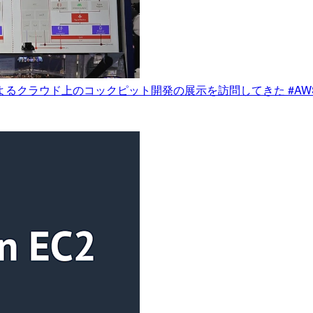
yer によるクラウド上のコックピット開発の展示を訪問してきた #AWS