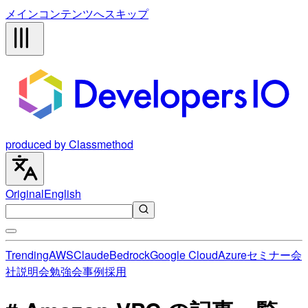
メインコンテンツへスキップ
produced by Classmethod
Original
English
Trending
AWS
Claude
Bedrock
Google Cloud
Azure
セミナー
会
社説明会
勉強会
事例
採用