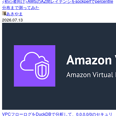
<初心者向け>AWSのAZ間レイテンシをsockperfでpercentile
分布まで測ってみた
あきやま
2026.07.13
VPCフローログをDuckDBで分析して、0.0.0.0/0のセキュリ