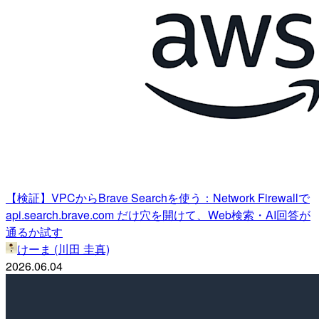
【検証】VPCからBrave Searchを使う：Network Firewallで
api.search.brave.com だけ穴を開けて、Web検索・AI回答が
通るか試す
けーま (川田 圭真)
2026.06.04