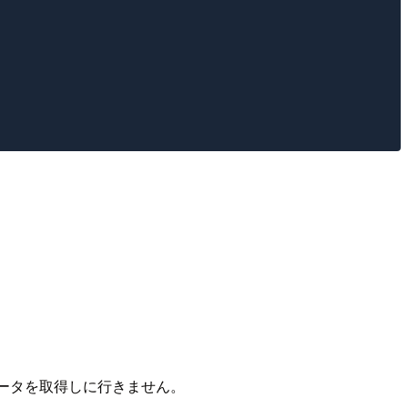
                           

                           

                           

                           

ータを取得しに行きません。