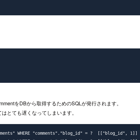
mmentをDBから取得するためのSQLが発行されます。
てはとても遅くなってしまいます。
ments" WHERE "comments"."blog_id" = ?  [["blog_id", 1]] 