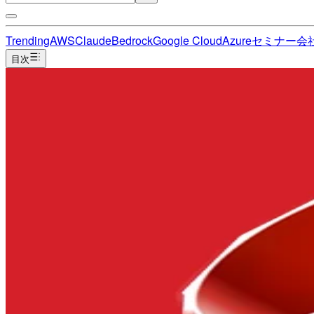
Trending
AWS
Claude
Bedrock
Google Cloud
Azure
セミナー
会
目次