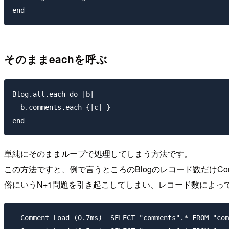
そのままeachを呼ぶ
Blog.all.each do |b| 

  b.comments.each {|c| }

単純にそのままループで処理してしまう方法です。
この方法ですと、例で言うところのBlogのレコード数だけCo
俗にいうN+1問題を引き起こしてしまい、レコード数によっ
  Comment Load (0.7ms)  SELECT "comments".* FROM "com