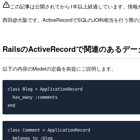
この記事は公開されてから1年以上経過しています。情報
西田@大阪です。ActiveRecordでSQLのJOIN相当
RailsのActiveRecordで関連のあ
以下の内容のModelの定義を前提にご説明します。
class Blog < ApplicationRecord

  has_many :comments

class Comment < ApplicationRecord

  belongs_to :blog
