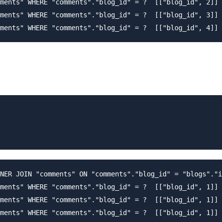
ments" WHERE "comments"."blog_id" = ?  [["blog_id", 2]] 
ments" WHERE "comments"."blog_id" = ?  [["blog_id", 3]] 
NER JOIN "comments" ON "comments"."blog_id" = "blogs"."i
ments" WHERE "comments"."blog_id" = ?  [["blog_id", 1]] 
ments" WHERE "comments"."blog_id" = ?  [["blog_id", 1]] 
ments" WHERE "comments"."blog_id" = ?  [["blog_id", 1]] 