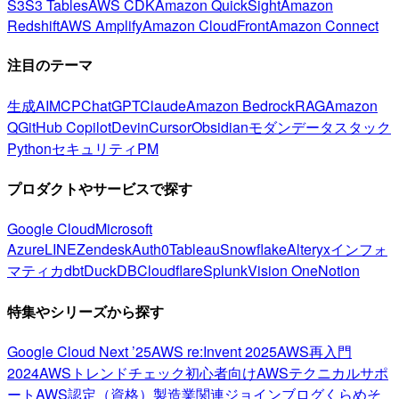
S3
S3 Tables
AWS CDK
Amazon QuickSight
Amazon
Redshift
AWS Amplify
Amazon CloudFront
Amazon Connect
注目のテーマ
生成AI
MCP
ChatGPT
Claude
Amazon Bedrock
RAG
Amazon
Q
GitHub Copilot
Devin
Cursor
Obsidian
モダンデータスタック
Python
セキュリティ
PM
プロダクトやサービスで探す
Google Cloud
Microsoft
Azure
LINE
Zendesk
Auth0
Tableau
Snowflake
Alteryx
インフォ
マティカ
dbt
DuckDB
Cloudflare
Splunk
Vision One
Notion
特集やシリーズから探す
Google Cloud Next ’25
AWS re:Invent 2025
AWS再入門
2024
AWSトレンドチェック
初心者向け
AWSテクニカルサポ
ート
AWS認定（資格）
製造業関連
ジョインブログ
くらめそ