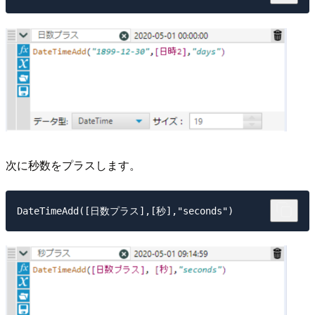
次に秒数をプラスします。
DateTimeAdd([日数プラス],[秒],"seconds")