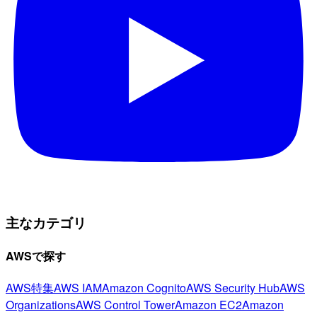
主なカテゴリ
AWSで探す
AWS特集
AWS IAM
Amazon Cognito
AWS Security Hub
AWS
Organizations
AWS Control Tower
Amazon EC2
Amazon