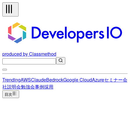
produced by Classmethod
Trending
AWS
Claude
Bedrock
Google Cloud
Azure
セミナー
会
社説明会
勉強会
事例
採用
目次