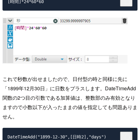
[時間]*24*60*60
これで秒数が出せましたので、日付型の時と同様に先に
「1899年12月30日」に日数をプラスします。DateTimeAdd
関数の2つ目の引数である加算値は、整数部のみ有効となり
ますので小数以下が入ったままの値を指定しても問題ありま
せん。
DateTimeAdd("1899-12-30",[日時2],"days")