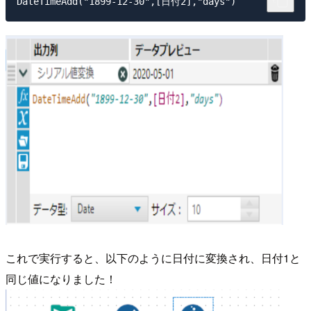
DateTimeAdd("1899-12-30",[日付2],"days")
これで実行すると、以下のように日付に変換され、日付1と
同じ値になりました！