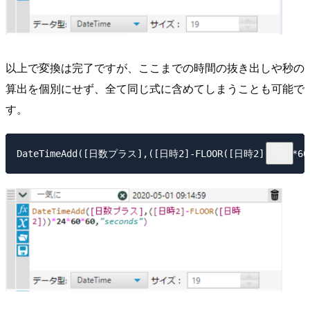
以上で変換は完了ですが、ここまでの時間の抜き出しや秒の
算出を個別にせず、全て同じ式に含めてしまうことも可能で
す。
DateTimeAdd([日数プラス],([日時2]-FLOOR([日時2]))*24*60*