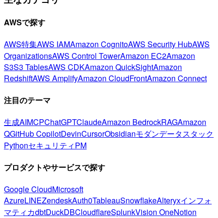
AWSで探す
AWS特集
AWS IAM
Amazon Cognito
AWS Security Hub
AWS
Organizations
AWS Control Tower
Amazon EC2
Amazon
S3
S3 Tables
AWS CDK
Amazon QuickSight
Amazon
Redshift
AWS Amplify
Amazon CloudFront
Amazon Connect
注目のテーマ
生成AI
MCP
ChatGPT
Claude
Amazon Bedrock
RAG
Amazon
Q
GitHub Copilot
Devin
Cursor
Obsidian
モダンデータスタック
Python
セキュリティ
PM
プロダクトやサービスで探す
Google Cloud
Microsoft
Azure
LINE
Zendesk
Auth0
Tableau
Snowflake
Alteryx
インフォ
マティカ
dbt
DuckDB
Cloudflare
Splunk
Vision One
Notion