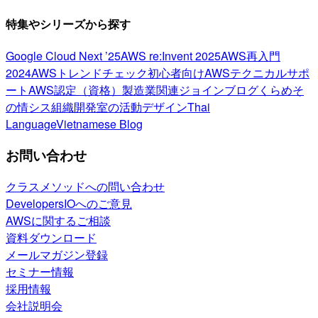
特集やシリーズから探す
Google Cloud Next ’25
AWS re:Invent 2025
AWS再入門
2024
AWSトレンドチェック
初心者向け
AWSテクニカルサポ
ート
AWS認定（資格）
製造業関連
ジョインブログ
くらめそ
の情シス
組織開発室の活動
デザイン
Thai
Language
Vietnamese Blog
お問い合わせ
クラスメソッドへの問い合わせ
DevelopersIOへのご意見
AWSに関するご相談
資料ダウンロード
メールマガジン登録
セミナー情報
採用情報
会社説明会