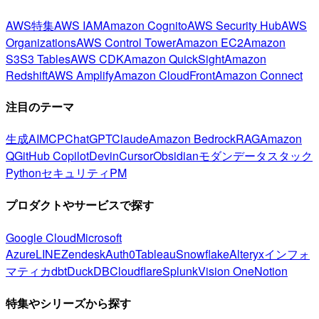
AWS特集
AWS IAM
Amazon Cognito
AWS Security Hub
AWS
Organizations
AWS Control Tower
Amazon EC2
Amazon
S3
S3 Tables
AWS CDK
Amazon QuickSight
Amazon
Redshift
AWS Amplify
Amazon CloudFront
Amazon Connect
注目のテーマ
生成AI
MCP
ChatGPT
Claude
Amazon Bedrock
RAG
Amazon
Q
GitHub Copilot
Devin
Cursor
Obsidian
モダンデータスタック
Python
セキュリティ
PM
プロダクトやサービスで探す
Google Cloud
Microsoft
Azure
LINE
Zendesk
Auth0
Tableau
Snowflake
Alteryx
インフォ
マティカ
dbt
DuckDB
Cloudflare
Splunk
Vision One
Notion
特集やシリーズから探す