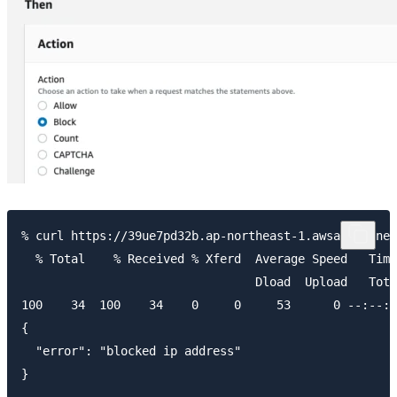
% curl https://39ue7pd32b.ap-northeast-1.awsapprunner
  % Total    % Received % Xferd  Average Speed   Time
                                 Dload  Upload   Tota
100    34  100    34    0     0     53      0 --:--:-
{

  "error": "blocked ip address"
