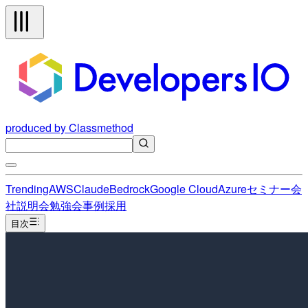
produced by Classmethod
Trending
AWS
Claude
Bedrock
Google Cloud
Azure
セミナー
会
社説明会
勉強会
事例
採用
目次