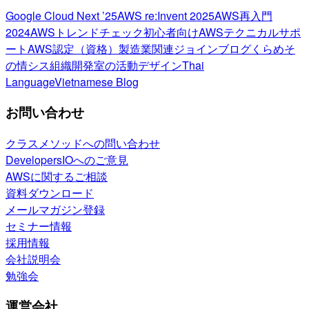
Google Cloud Next ’25
AWS re:Invent 2025
AWS再入門
2024
AWSトレンドチェック
初心者向け
AWSテクニカルサポ
ート
AWS認定（資格）
製造業関連
ジョインブログ
くらめそ
の情シス
組織開発室の活動
デザイン
Thai
Language
Vietnamese Blog
お問い合わせ
クラスメソッドへの問い合わせ
DevelopersIOへのご意見
AWSに関するご相談
資料ダウンロード
メールマガジン登録
セミナー情報
採用情報
会社説明会
勉強会
運営会社