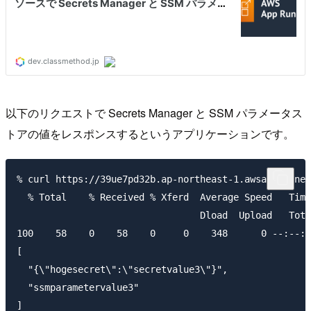
以下のリクエストで Secrets Manager と SSM パラメータス
トアの値をレスポンスするというアプリケーションです。
% curl https://39ue7pd32b.ap-northeast-1.awsapprunner
  % Total    % Received % Xferd  Average Speed   Time
                                 Dload  Upload   Tota
100    58    0    58    0     0    348      0 --:--:-
[

  "{\"hogesecret\":\"secretvalue3\"}",

  "ssmparametervalue3"
