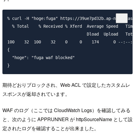
% curl -H "hoge:fuga" https://39ue7pd32b.ap-northeast
  % Total    % Received % Xferd  Average Speed   Time
                                 Dload  Upload   Tota
100    32  100    32    0     0    174      0 --:--:-
{

  "hoge": "fuga waf blocked"

期待どおりブロックされ、Web ACL で設定したカスタムレ
スポンスが返却されています。
WAF のログ（ここでは CloudWatch Logs）を確認してみる
と、次のように APPRUNNER が httpSourceName として設
定されたログを確認することが出来ました。