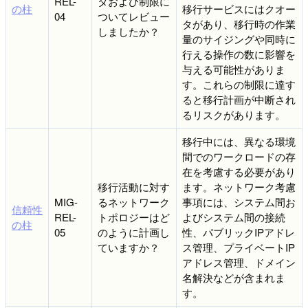
REL-
タおよび制限に
の柱
移行サービスにはクオー
04
ついてレビュー
タがあり、移行時の作業
しましたか？
量のサイジングや同時に
行える操作の数に影響を
与える可能性がありま
す。これらの制限に達す
ると移行計画が中断され
るリスクがあります。
移行中には、異なる環境
間でのワークロードの存
在を考慮する必要があり
移行活動に対す
ます。ネットワーク考慮
MIG-
るネットワーク
事項には、システム間お
信頼性
REL-
トポロジーはど
よびシステム間の接続
の柱
05
のように計画し
性、パブリックIPアドレ
ていますか？
ス管理、プライベートIP
アドレス管理、ドメイン
名解決などが含まれま
す。