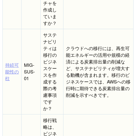
チャを
作成し
ていま
すか？
サステ
ナビリ
ティは
クラウドへの移行には、再生可
移行の
能エネルギーの活用や規模の経
ビジネ
済による炭素排出量の削減な
持続可
MIG-
スケー
ど、サステナビリティが増大す
能性の
SUS-
スを作
る動機が含まれます。移行のビ
柱
01
成する
ジネスケースでは、AWSへの移
際の考
行時に期待できる炭素排出量の
慮事項
削減を示すべきです。
です
か？
移行戦
略は、
ビジネ