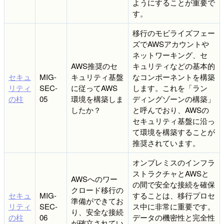
ようにすることが重要で
す。
移行のモビライズフェー
ズでAWSアカウントや
ネットワーキング、セ
AWS推奨のセ
キュリティなどの基本的
セキュ
MIG-
キュリティ基盤
なコンポーネントを構築
リティ
SEC-
に従ってAWS
します。これを「ラン
の柱
05
環境を構築しま
ディングゾーンの構築」
したか？
と呼んでおり、AWSの
セキュリティ基盤に沿っ
て環境を構築することが
推奨されています。
オンプレミスのインフラ
ストラクチャとAWSと
AWSへのワー
の間で安全な接続を確保
クロード移行の
セキュ
MIG-
することは、移行プロセ
準備ができてお
リティ
SEC-
ス中に非常に重要です。
り、安全な接続
の柱
06
データの機密性と完全性
が確立されてい