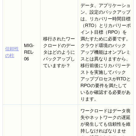
データ、アプリケーショ
ン、設定のバックアップ
は、リカバリー時間目標
（RTO）とリカバリーポ
イント目標（RPO）を
移行されたワー
満たすために必要です。
MIG-
クロードのデー
クラウド環境のバック
信頼性
REL-
タはどのように
アップ機能はオンプレミ
の柱
06
バックアップし
スとは異なりますから、
ていますか？
移行前後にリカバリーテ
ストを実施してバック
アッププロセスがRTOと
RPOの要件を満たして
いるか確認する必要があ
ります。
ワークロードはデータ喪
失やネットワークの遅延
が発生しても信頼性を維
持しなければなりませ