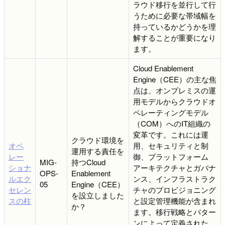
ラウド移行を並行して行
うために必要な帯域幅を
持っているかどうかを理
解することが重要になり
ます。
Cloud Enablement
Engine（CEE）の主な焦
点は、オンプレミスの運
用モデルからクラウドオ
ペレーティングモデル
（COM）へのIT組織の
変革です。これには運
クラウド環境を
オペ
用、セキュリティと制
運用する責任を
レー
御、プラットフォーム
MIG-
持つCloud
ショナ
アーキテクチャとガバナ
OPS-
Enablement
ルエク
ンス、インフラストラク
05
Engine（CEE）
セレン
チャのプロビジョニング
を設立しました
スの柱
と設定管理機能が含まれ
か？
ます。移行戦略とパター
ンによって定義された