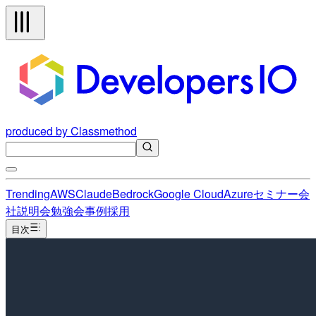
produced by Classmethod
Trending
AWS
Claude
Bedrock
Google Cloud
Azure
セミナー
会
社説明会
勉強会
事例
採用
目次