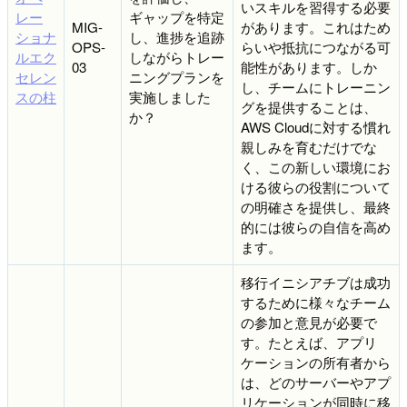
いスキルを習得する必要
レー
ギャップを特定
MIG-
があります。これはため
ショナ
し、進捗を追跡
OPS-
らいや抵抗につながる可
ルエク
しながらトレー
03
能性があります。しか
セレン
ニングプランを
し、チームにトレーニン
スの柱
実施しました
グを提供することは、
か？
AWS Cloudに対する慣れ
親しみを育むだけでな
く、この新しい環境にお
ける彼らの役割について
の明確さを提供し、最終
的には彼らの自信を高め
ます。
移行イニシアチブは成功
するために様々なチーム
の参加と意見が必要で
す。たとえば、アプリ
ケーションの所有者から
は、どのサーバーやアプ
リケーションが同時に移