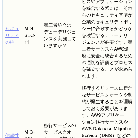
ビスやアプリケーション
を統合する際には、それ
らのセキュリティ基準が
企業のセキュリティポリ
第三者統合の
セキュ
MIG-
シーに合致するかどうか
デューデリジェ
リティ
SEC-
を検証するデューデリ
ンスを実施して
の柱
11
ジェンスが必要です。第
いますか？
三者サービスをAWS環
境に安全に統合するため
の適切な評価とプロセス
を確立することが求めら
れます。
移行するリソースに新た
なサービスクオータや制
約が発生することを理解
しておく必要がありま
す。AWSアプリケー
ション移行サービスや
移行サービスの
AWS Database Migration
MIG-
サービスクオー
信頼性
Service（DMS）などの