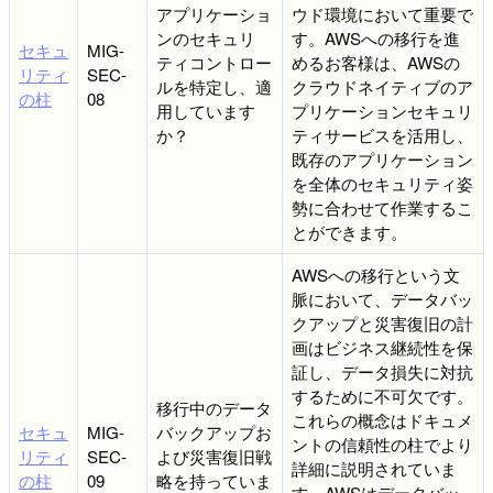
アプリケーショ
ウド環境において重要で
ンのセキュリ
す。AWSへの移行を進
セキュ
MIG-
ティコントロー
めるお客様は、AWSの
リティ
SEC-
ルを特定し、適
クラウドネイティブのア
の柱
08
用しています
プリケーションセキュリ
か？
ティサービスを活用し、
既存のアプリケーション
を全体のセキュリティ姿
勢に合わせて作業するこ
とができます。
AWSへの移行という文
脈において、データバッ
クアップと災害復旧の計
画はビジネス継続性を保
証し、データ損失に対抗
するために不可欠です。
移行中のデータ
これらの概念はドキュメ
セキュ
MIG-
バックアップお
ントの信頼性の柱でより
リティ
SEC-
よび災害復旧戦
詳細に説明されていま
の柱
09
略を持っていま
す。AWSはデータバッ