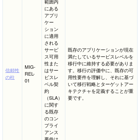
範囲内
にある
アプリ
ケー
ション
に適用
される
サービ
既存のアプリケーションが現在
ス可用
満たしているサービスレベルを
性また
移行中に維持する必要がありま
MIG-
信頼性
はサー
す。移行の評価中に、既存の可
REL-
の柱
ビスレ
用性要件を理解し、それに基づ
01
ベル契
いて移行戦略とターゲットアー
約
キテクチャを定義することが重
（SLA）
要です。
に関す
る既存
のコン
プライ
アンス
要件は