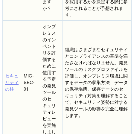
ます
を採用するかを決定する際に参
か？
考にされることが予想されま
す。
オンプ
レミス
のイン
ベント
組織はさまざまなセキュリティ
リを評
とコンプライアンスの基準を満
価する
たさなければなりません。発見
ために
ツールのリスクプロファイルを
使用す
セキュ
MIG-
評価し、オンプレミス環境に関
る予定
リティ
SEC-
するデータの収集方法、データ
の発見
の柱
01
の保存場所、保存データのセ
ツール
キュリティ対策を理解すること
のセ
で、セキュリティ姿勢に対する
キュリ
発見ツールの影響を完全に理解
ティレ
します。
ビュー
を実施
しまし