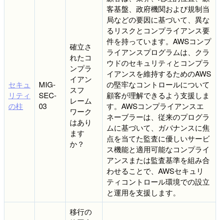
客基盤、政府機関および規制当
局などの要因に基づいて、異な
るリスクとコンプライアンス要
件を持っています。AWSコンプ
確立さ
ライアンスプログラムは、クラ
れたコ
ウドのセキュリティとコンプラ
ンプラ
イアンスを維持するためのAWS
イアン
セキュ
MIG-
の堅牢なコントロールについて
スフ
リティ
SEC-
顧客が理解できるよう支援しま
レーム
の柱
03
す。AWSコンプライアンスエ
ワーク
ネーブラーは、従来のプログラ
はあり
ムに基づいて、ガバナンスに焦
ます
点を当てた監査に優しいサービ
か？
ス機能と適用可能なコンプライ
アンスまたは監査基準を組み合
わせることで、AWSセキュリ
ティコントロール環境での設立
と運用を支援します。
移行の