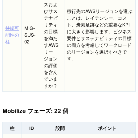
スおよ
びサス
移行先のAWSリージョンを選ぶ
テナビ
ことは、レイテンシー、コス
リティ
ト、炭素足跡などの重要なKPI
持続可
MIG-
の目標
に大きく影響します。ビジネス
能性の
SUS-
を満た
要件とサステナビリティの目標
柱
02
すAWS
の両方を考慮してワークロード
リー
のリージョンを選択すべきで
ジョン
す。
の評価
を含ん
でいま
すか？
Mobilize フェーズ: 22 個
柱
ID
設問
ポイント