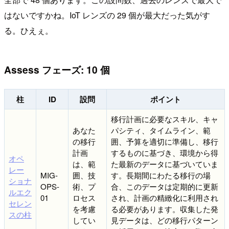
はないですかね。IoT レンズの 29 個が最大だった気がす
る。ひえぇ。
Assess フェーズ: 10 個
柱
ID
設問
ポイント
移行計画に必要なスキル、キャ
あなた
パシティ、タイムライン、範
の移行
囲、予算を適切に準備し、移行
計画
するものに基づき、環境から得
オペ
は、範
た最新のデータに基づいていま
レー
MIG-
囲、技
す。長期間にわたる移行の場
ショナ
OPS-
術、プ
合、このデータは定期的に更新
ルエク
01
ロセス
され、計画の精緻化に利用され
セレン
を考慮
る必要があります。収集した発
スの柱
してい
見データは、どの移行パターン