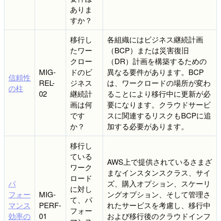
ありま
すか？
移行し
各組織にはビジネス継続計画
たワー
（BCP）または災害復旧
クロー
（DR）計画を構築するための
MIG-
ドのビ
異なる要件があります。BCP
信頼性
REL-
ジネス
は、ワークロードの場所が変わ
の柱
02
継続計
ることにより移行中に更新が必
画は何
要になります。クラウドサービ
です
スに関連するリスクもBCPに追
か？
加する必要があります。
移行し
ている
AWS上で提供されているさまざ
ワーク
まなインスタンスクラス、サイ
ロード
パ
ズ、購入オプション、スケーリ
に対し
フォー
MIG-
ングオプション、そして管理さ
て、パ
マンス
PERF-
れたサービスを考慮し、移行中
フォー
効率の
01
および移行後のクラウドインフ