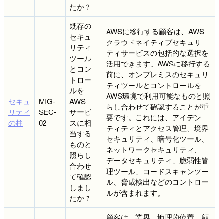
たか？
既存の
AWSに移行する顧客は、AWS
セキュ
クラウドネイティブセキュリ
リティ
ティサービスの包括的な選択を
ツール
活用できます。AWSに移行する
とコン
前に、オンプレミスのセキュリ
トロー
ティツールとコントロールを
ルを
AWS環境で利用可能なものと照
セキュ
MIG-
AWS
らし合わせて確認することが重
リティ
SEC-
サービ
要です。これには、アイデン
の柱
02
スに相
ティティとアクセス管理、境界
当する
セキュリティ、暗号化ツール、
ものと
ネットワークセキュリティ、
照らし
データセキュリティ、脆弱性管
合わせ
理ツール、コードスキャンツー
て確認
ル、脅威検出などのコントロー
しまし
ルが含まれます。
たか？
顧客は、業界、地理的位置、顧