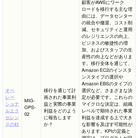
顧客がAWSにワーク
ロードを移行する主な理
由には、データセンター
の統合や撤退、コスト削
減、セキュリティと運用
のレジリエンスの向上、
ビジネスの敏捷性の増
加、およびスタッフの生
産性の向上などがありま
す。移行全体を通じて、
Amazon EC2のインスタ
ンスタイプの選択や
Amazon EBSのタイプの
オペ
移行を通じて計
選択など、さまざまな決
レー
画された事業利
定が必要です。これらの
MIG-
ショナ
益と実際の事業
マイクロな決定は、組織
OPS-
ルエク
利益をどのよう
レベルで期待された事業
02
セレン
に報告します
利益を達成する上で大き
スの柱
か？
な影響を及ぼす可能性が
あります。KPIの定義と
測定は、プログラムが目