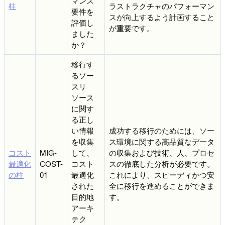
マンス
柱
ラストラクチャのパフォーマン
要件を
スが向上するよう計画すること
評価し
が重要です。
ました
か？
移行す
るソー
スリ
ソース
に関す
る正し
い情報
成功する移行のためには、ソー
を収集
ス環境に関する高品質なデータ
コスト
MIG-
して、
の収集および技術、人、プロセ
最適化
COST-
コスト
スの徹底した分析が必要です。
の柱
01
最適化
これにより、スピーディかつ安
された
全に移行を進めることができま
目的地
す。
アーキ
テク