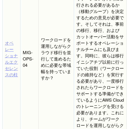
行される必要があるか
（移動グループ）を決定
するための意見が必要で
す。そしてそれは、事前
の移行、移行、および
カットオーバー活動をサ
ワークロードを
オペ
ポートするオペレーショ
運用しながらク
レー
ナルチームにも及びま
MIG-
ラウド移行を並
ショナ
す。同時に、彼らは移行
OPS-
行して進めるた
ルエク
イニシアチブ以前に行っ
04
めに必要な帯域
セレン
ていた役割（ワークロー
幅を持っていま
スの柱
ドの維持など）を実行す
すか？
る必要があり、一度移行
されたらワークロードを
サポートする準備ができ
ているようにAWS Cloud
のトレーニングを受ける
必要があります。これに
より、チームがワーク
ロードを運用しながらク