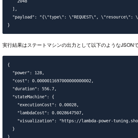
    2048

  ],

  "payload": "{\"type\": \"REQUEST\", \"resource\": \
実行結果はステートマシンの出力として以下のようなJSON
{

  "power": 128,

  "cost": 0.0000011697000000000002,

  "duration": 556.7,

  "stateMachine": {

    "executionCost": 0.00028,

    "lambdaCost": 0.0028647507,

    "visualization": "https://lambda-power-tuning.sho
  }
