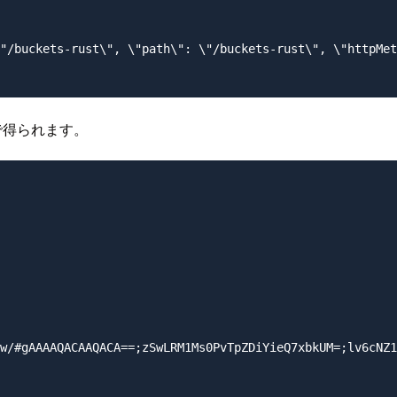
"/buckets-rust\", \"path\": \"/buckets-rust\", \"httpMet
で得られます。
w/#gAAAAQACAAQACA==;zSwLRM1Ms0PvTpZDiYieQ7xbkUM=;lv6cNZ1