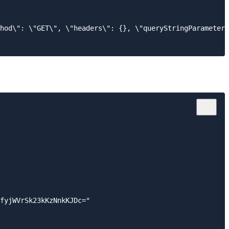
hod\": \"GET\", \"headers\": {}, \"queryStringParameters
fyjWVrSk23kKzNnkKJDc="
