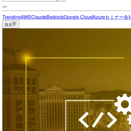
Trending
AWS
Claude
Bedrock
Google Cloud
Azure
セミナー
会
目次