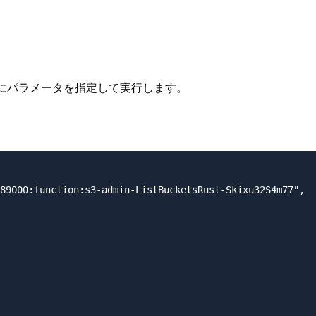
トマシンにパラメータを指定して実行します。
89000:function:s3-admin-ListBucketsRust-Skixu32S4m77",
