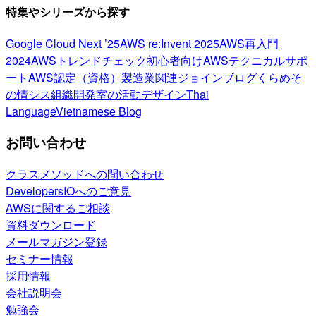
特集やシリーズから探す
Google Cloud Next ’25
AWS re:Invent 2025
AWS再入門
2024
AWSトレンドチェック
初心者向け
AWSテクニカルサポ
ート
AWS認定（資格）
製造業関連
ジョインブログ
くらめそ
の情シス
組織開発室の活動
デザイン
Thai
Language
Vietnamese Blog
お問い合わせ
クラスメソッドへの問い合わせ
DevelopersIOへのご意見
AWSに関するご相談
資料ダウンロード
メールマガジン登録
セミナー情報
採用情報
会社説明会
勉強会