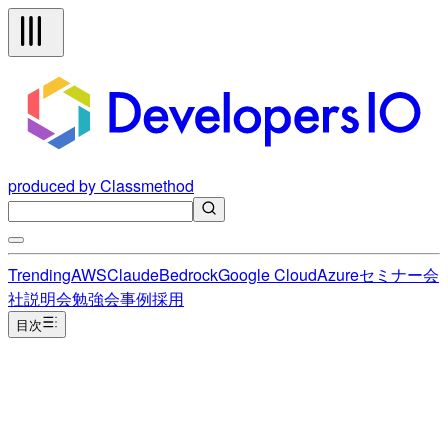
produced by Classmethod
Trending
AWS
Claude
Bedrock
Google Cloud
Azure
セミナー
会
社説明会
勉強会
事例
採用
目次