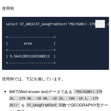
使用例
select ST_AREA(ST_GeogFromText('POLYGON((-179 26, -17
+-----------------------+

|        area           | 

+-----------------------+

| 9.564128913265508E13  | 

使用例では、下記を施しています。
WKT(Well-known text)データである
'POLYGON((-179
26, -179 48, -10 48, -10 26, -100 -10.1, -179
を
関数でGEOGRAPHY型デー
26))'
ST_GeogFromText