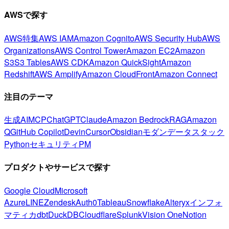
AWSで探す
AWS特集
AWS IAM
Amazon Cognito
AWS Security Hub
AWS
Organizations
AWS Control Tower
Amazon EC2
Amazon
S3
S3 Tables
AWS CDK
Amazon QuickSight
Amazon
Redshift
AWS Amplify
Amazon CloudFront
Amazon Connect
注目のテーマ
生成AI
MCP
ChatGPT
Claude
Amazon Bedrock
RAG
Amazon
Q
GitHub Copilot
Devin
Cursor
Obsidian
モダンデータスタック
Python
セキュリティ
PM
プロダクトやサービスで探す
Google Cloud
Microsoft
Azure
LINE
Zendesk
Auth0
Tableau
Snowflake
Alteryx
インフォ
マティカ
dbt
DuckDB
Cloudflare
Splunk
Vision One
Notion