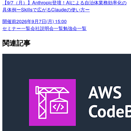
【9/7（月）】Anthropic登壇！AIによる自治体業務効率化の
具体例ーSkillsで広がるClaudeの使い方ー
開催前
2026年9月7日(月) 15:00
セミナー一覧
会社説明会一覧
勉強会一覧
関連記事