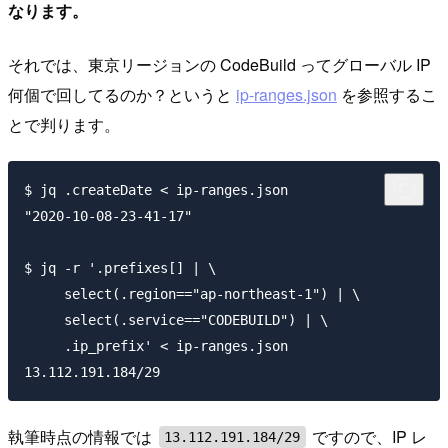
なります。
それでは、東京リージョンの CodeBuild ってグローバル IP
何個で回してるのか？というと
ip-ranges.json
を参照するこ
とで判ります。
$ jq .createDate < ip-ranges.json

"2020-10-08-23-41-17"

$ jq -r '.prefixes[] | \

     select(.region=="ap-northeast-1") | \

     select(.service=="CODEBUILD") | \

     .ip_prefix' < ip-ranges.json

執筆時点の情報では
ですので、IP レ
13.112.191.184/29