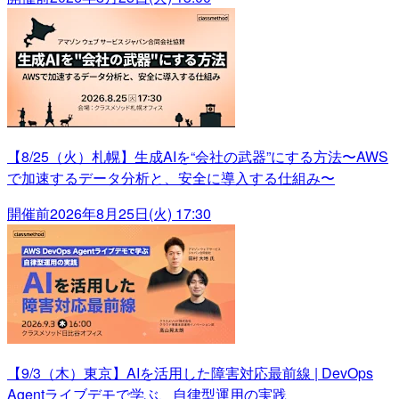
【8/25（火）札幌】生成AIを“会社の武器”にする方法〜AWS
で加速するデータ分析と、安全に導入する仕組み〜
開催前
2026年8月25日(火) 17:30
【9/3（木）東京】AIを活用した障害対応最前線 | DevOps
Agentライブデモで学ぶ、自律型運用の実践