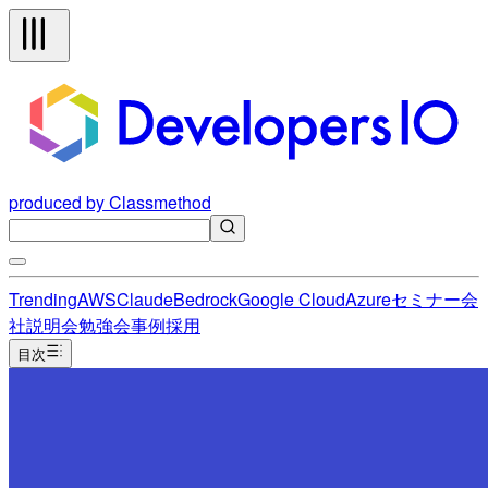
produced by Classmethod
Trending
AWS
Claude
Bedrock
Google Cloud
Azure
セミナー
会
社説明会
勉強会
事例
採用
目次