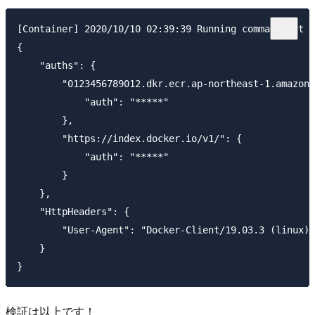
[Container] 2020/10/10 02:39:39 Running command cat ~
{

    "auths": {

        "0123456789012.dkr.ecr.ap-northeast-1.amazona
            "auth": "*****"

        },

        "https://index.docker.io/v1/": {

            "auth": "*****"

        }

    },

    "HttpHeaders": {

        "User-Agent": "Docker-Client/19.03.3 (linux)"

    }

検証は以上です！