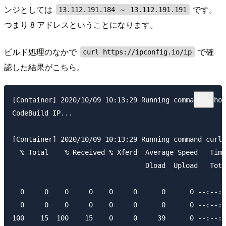
ンジとしては
です。
13.112.191.184 ～ 13.112.191.191
つまり 8 アドレスということになります。
ビルド処理のなかで
で確
curl https://ipconfig.io/ip
認した結果がこちら。
[Container] 2020/10/09 10:13:29 Running command echo 
CodeBuild IP...

[Container] 2020/10/09 10:13:29 Running command curl 
  % Total    % Received % Xferd  Average Speed   Time
                                 Dload  Upload   Tota
  0     0    0     0    0     0      0      0 --:--:-
  0     0    0     0    0     0      0      0 --:--:-
100    15  100    15    0     0     39      0 --:--:-