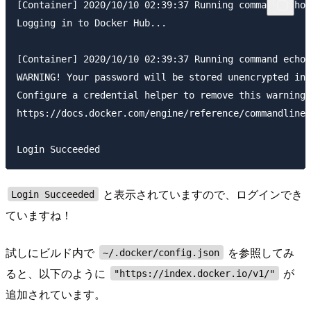
[Container] 2020/10/10 02:39:37 Running command echo 
Logging in to Docker Hub...

[Container] 2020/10/10 02:39:37 Running command echo 
WARNING! Your password will be stored unencrypted in 
Configure a credential helper to remove this warning.
https://docs.docker.com/engine/reference/commandline/
と表示されていますので、ログインでき
Login Succeeded
ていますね！
試しにビルド内で
を参照してみ
~/.docker/config.json
ると、以下のように
が
"https://index.docker.io/v1/"
追加されています。