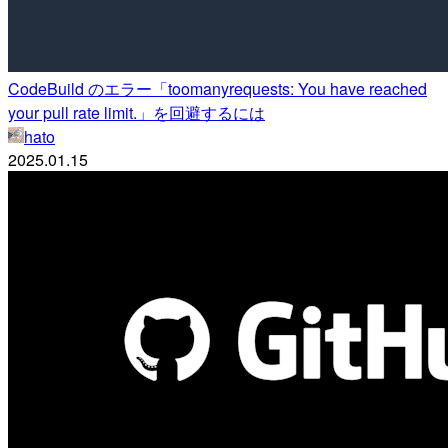
CodeBuild のエラー「toomanyrequests: You have reached
your pull rate limit.」を回避するには
hato
2025.01.15