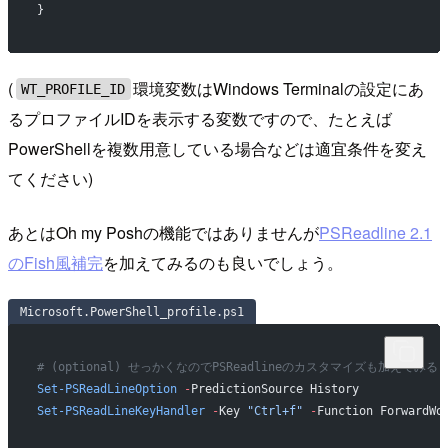
}
(
環境変数はWindows Terminalの設定にあ
WT_PROFILE_ID
るプロファイルIDを表示する変数ですので、たとえば
PowerShellを複数用意している場合などは適宜条件を変え
てください)
あとはOh my Poshの機能ではありませんが
PSReadline 2.1
のFish風補完
を加えてみるのも良いでしょう。
Microsoft.PowerShell_profile.ps1
# (optional) せっかくなのでPSReadlineのカスタマイズも加えてみる
Set-PSReadLineOption
 -
PredictionSource History
Set-PSReadLineKeyHandler
 -
Key 
"Ctrl+f"
 -
Function ForwardWo