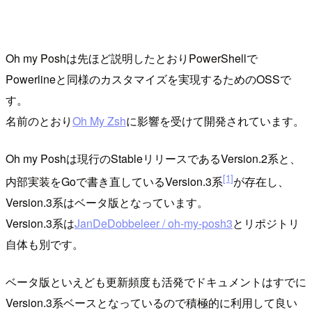
Oh my Poshは先ほど説明したとおりPowerShellで
Powerlineと同様のカスタマイズを実現するためのOSSで
す。
名前のとおり
Oh My Zsh
に影響を受けて開発されています。
Oh my Poshは現行のStableリリースであるVersion.2系と、
[1]
内部実装をGoで書き直しているVersion.3系
が存在し、
Version.3系はベータ版となっています。
Version.3系は
JanDeDobbeleer / oh-my-posh3
とリポジトリ
自体も別です。
ベータ版といえども更新頻度も活発でドキュメントはすでに
Version.3系ベースとなっているので積極的に利用して良い