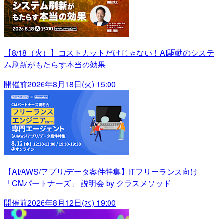
【8/18（火）】コストカットだけじゃない！AI駆動のシステ
ム刷新がもたらす本当の効果
開催前
2026年8月18日(火) 15:00
【AI/AWS/アプリ/データ案件特集】ITフリーランス向け
「CMパートナーズ」 説明会 by クラスメソッド
開催前
2026年8月12日(水) 19:00