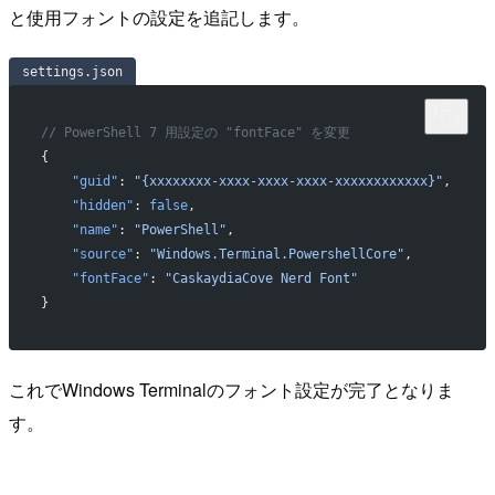
と使用フォントの設定を追記します。
settings.json
// PowerShell 7 用設定の "fontFace" を変更
{
    "guid"
: 
"{xxxxxxxx-xxxx-xxxx-xxxx-xxxxxxxxxxxx}"
,
    "hidden"
: 
false
,
    "name"
: 
"PowerShell"
,
    "source"
: 
"Windows.Terminal.PowershellCore"
,
    "fontFace"
: 
"CaskaydiaCove Nerd Font"
}
これでWindows Terminalのフォント設定が完了となりま
す。