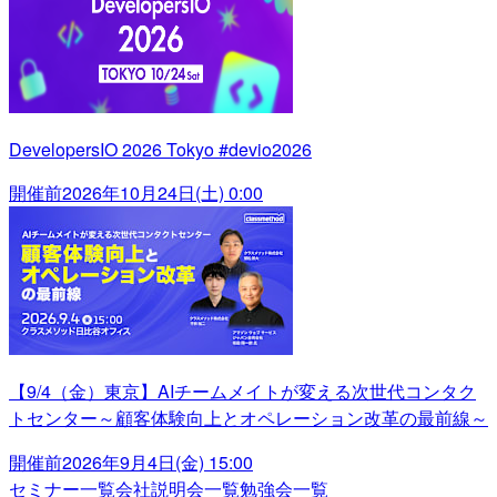
DevelopersIO 2026 Tokyo #devio2026
開催前
2026年10月24日(土) 0:00
【9/4（金）東京】AIチームメイトが変える次世代コンタク
トセンター～顧客体験向上とオペレーション改革の最前線～
開催前
2026年9月4日(金) 15:00
セミナー一覧
会社説明会一覧
勉強会一覧