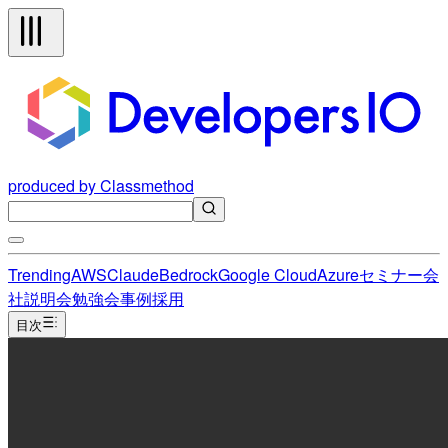
produced by Classmethod
Trending
AWS
Claude
Bedrock
Google Cloud
Azure
セミナー
会
社説明会
勉強会
事例
採用
目次