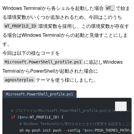
Windows Terminalから各シェルを起動した場合
で始ま
WT_
る環境変数がいくつか追加されるため、今回はこのうち
環境変数を採用し、この環境変数が存在す
WT_PROFILE_ID
る場合はWindows Terminalからの起動と見做すことにしま
す。
今回は以下の様なコードを
に追記しWindows
Microsoft.PowerShell_profile.ps1
TerminalからPowerShellが起動された場合に
テーマを使う様にしました。
agnosterplus
Microsoft.PowerShell_profile.ps1
# プロファイル(Microsoft.PowerShell_profile.ps1)をカスタ
if
 ($
env:
WT_PROFILE_ID) {
    # Windows Terminalから実行されたときだけ変更する設定をここ
    oh
-
my
-
posh init pwsh 
--
config 
"
$
env:
POSH_THEMES_PATH
\a