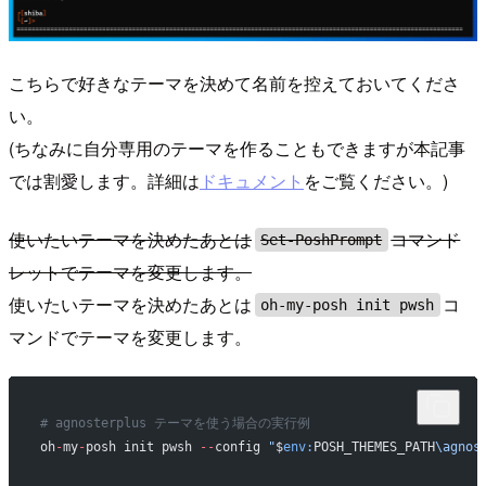
こちらで好きなテーマを決めて名前を控えておいてくださ
い。
(ちなみに自分専用のテーマを作ることもできますが本記事
では割愛します。詳細は
ドキュメント
をご覧ください。)
使いたいテーマを決めたあとは
コマンド
Set-PoshPrompt
レットでテーマを変更します。
使いたいテーマを決めたあとは
コ
oh-my-posh init pwsh
マンドでテーマを変更します。
# agnosterplus テーマを使う場合の実行例
oh
-
my
-
posh init pwsh 
--
config 
"
$
env:
POSH_THEMES_PATH
\agnos