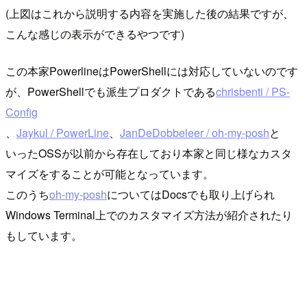
(上図はこれから説明する内容を実施した後の結果ですが、
こんな感じの表示ができるやつです)
この本家PowerlineはPowerShellには対応していないのです
が、PowerShellでも派生プロダクトである
chrisbenti / PS-
Config
、
Jaykul / PowerLine
、
JanDeDobbeleer / oh-my-posh
と
いったOSSが以前から存在しており本家と同じ様なカスタ
マイズをすることが可能となっています。
このうち
oh-my-posh
についてはDocsでも取り上げられ
Windows Terminal上でのカスタマイズ方法が紹介されたり
もしています。