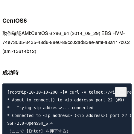
CentOS6
動作確認AMI:CentOS 6 x86_64 (2014_09_29) EBS HVM-
74e73035-3435-48d6-88e0-89cc02ad83ee-ami-a8a117c0.2
(ami-13614b12)
成功時
[root@ip-10-10-10-200 ~]# curl -v telnet://<ip addres
* About to connect() to <ip address> port 22 (#0)

*   Trying <ip address>... connected

* Connected to <ip address> (<ip address>) port 22 (#
SSH-2.0-OpenSSH_6.4

（ここで [Enter] を押下する）
