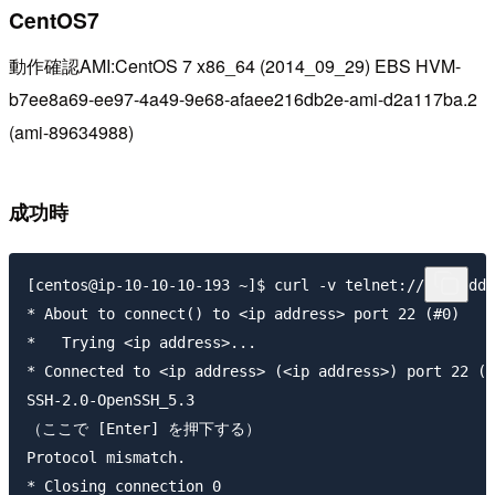
CentOS7
動作確認AMI:CentOS 7 x86_64 (2014_09_29) EBS HVM-
b7ee8a69-ee97-4a49-9e68-afaee216db2e-ami-d2a117ba.2
(ami-89634988)
成功時
[centos@ip-10-10-10-193 ~]$ curl -v telnet://<ip addr
* About to connect() to <ip address> port 22 (#0)

*   Trying <ip address>...

* Connected to <ip address> (<ip address>) port 22 (#
SSH-2.0-OpenSSH_5.3

（ここで [Enter] を押下する）

Protocol mismatch.

* Closing connection 0
