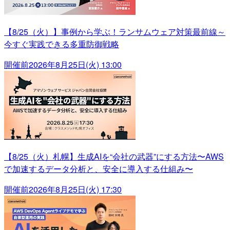
【8/25（火）】事例から学ぶ！ランサムウェア対策最前線～
今すぐ実践できる多重防御戦略
開催前
2026年8月25日(火) 13:00
【8/25（火）札幌】生成AIを“会社の武器”にする方法〜AWS
で加速するデータ分析と、安全に導入する仕組み〜
開催前
2026年8月25日(火) 17:30