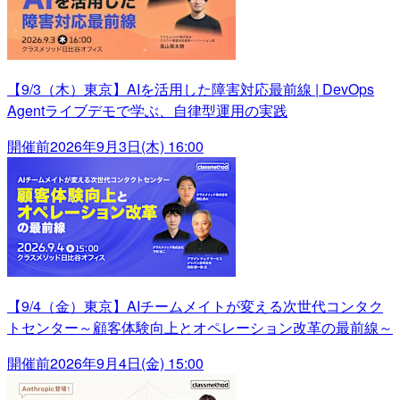
【9/3（木）東京】AIを活用した障害対応最前線 | DevOps
Agentライブデモで学ぶ、自律型運用の実践
開催前
2026年9月3日(木) 16:00
【9/4（金）東京】AIチームメイトが変える次世代コンタク
トセンター～顧客体験向上とオペレーション改革の最前線～
開催前
2026年9月4日(金) 15:00