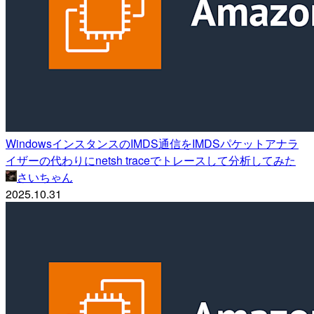
WindowsインスタンスのIMDS通信をIMDSパケットアナラ
イザーの代わりにnetsh traceでトレースして分析してみた
さいちゃん
2025.10.31