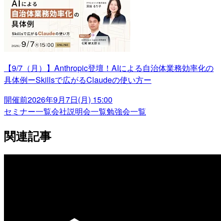
【9/7（月）】Anthropic登壇！AIによる自治体業務効率化の
具体例ーSkillsで広がるClaudeの使い方ー
開催前
2026年9月7日(月) 15:00
セミナー一覧
会社説明会一覧
勉強会一覧
関連記事