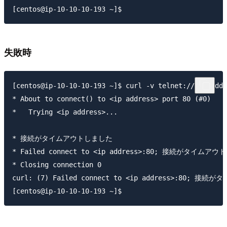
失敗時
[centos@ip-10-10-10-193 ~]$ curl -v telnet://<ip addr
* About to connect() to <ip address> port 80 (#0)

*   Trying <ip address>...

* 接続がタイムアウトしました

* Failed connect to <ip address>:80; 接続がタイムアウ
* Closing connection 0

curl: (7) Failed connect to <ip address>:80; 接