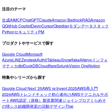
注目のテーマ
生成AI
MCP
ChatGPT
Claude
Amazon Bedrock
RAG
Amazon
Q
GitHub Copilot
Devin
Cursor
Obsidian
モダンデータスタック
Python
セキュリティ
PM
プロダクトやサービスで探す
Google Cloud
Microsoft
Azure
LINE
Zendesk
Auth0
Tableau
Snowflake
Alteryx
インフォ
マティカ
dbt
DuckDB
Cloudflare
Splunk
Vision One
Notion
特集やシリーズから探す
Google Cloud Next ’25
AWS re:Invent 2025
AWS再入門
2024
AWSトレンドチェック
初心者向け
AWSテクニカルサポ
ート
AWS認定（資格）
製造業関連
ジョインブログ
くらめそ
の情シス
組織開発室の活動
デザイン
Thai