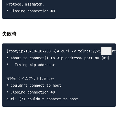
Protocol mismatch.

失敗時
[root@ip-10-10-10-200 ~]# curl -v telnet://<ip addres
* About to connect() to <ip address> port 80 (#0)

*   Trying <ip address>...

接続がタイムアウトしました

* couldn't connect to host

* Closing connection #0
