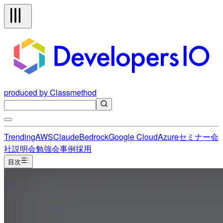
produced by Classmethod
Trending
AWS
Claude
Bedrock
Google Cloud
Azure
セミナー
会
社説明会
勉強会
事例
採用
目次