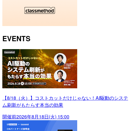
EVENTS
【8/18（火）】コストカットだけじゃない！AI駆動のシステ
ム刷新がもたらす本当の効果
開催前
2026年8月18日(火) 15:00