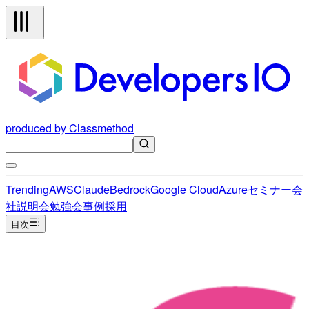
produced by Classmethod
Trending
AWS
Claude
Bedrock
Google Cloud
Azure
セミナー
会
社説明会
勉強会
事例
採用
目次