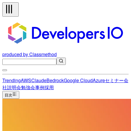
produced by Classmethod
Trending
AWS
Claude
Bedrock
Google Cloud
Azure
セミナー
会
社説明会
勉強会
事例
採用
目次