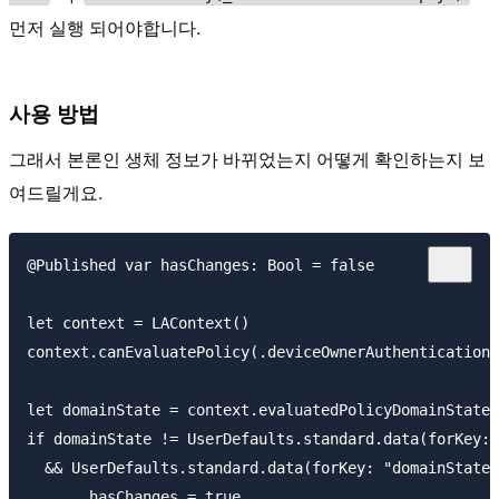
먼저 실행 되어야합니다.
사용 방법
그래서 본론인 생체 정보가 바뀌었는지 어떻게 확인하는지 보
여드릴게요.
@Published var hasChanges: Bool = false

let context = LAContext()

context.canEvaluatePolicy(.deviceOwnerAuthenticationW
let domainState = context.evaluatedPolicyDomainState

if domainState != UserDefaults.standard.data(forKey: 
  && UserDefaults.standard.data(forKey: "domainState"
       hasChanges = true
