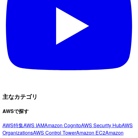
主なカテゴリ
AWSで探す
AWS特集
AWS IAM
Amazon Cognito
AWS Security Hub
AWS
Organizations
AWS Control Tower
Amazon EC2
Amazon