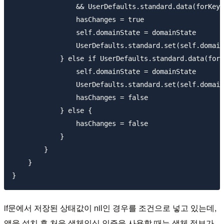
                && UserDefaults.standard.data(forKey:
                hasChanges = true

                self.domainState = domainState

                UserDefaults.standard.set(self.domain
            } else if UserDefaults.standard.data(forK
                self.domainState = domainState

                UserDefaults.standard.set(self.domain
                hasChanges = false

            } else {

                hasChanges = false

            }

        }

    }

if문에서 저장된 상태값이 nil인 경우를 조건으로 넣고 있는데,
앱을 설치 후 처음 생체인식 인증을 사용할 때는 생체 정보가