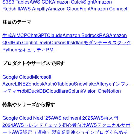
S3
S3 Tables
AWS CDK
Amazon QuickSight
Amazon
Redshift
AWS Amplify
Amazon CloudFront
Amazon Connect
注目のテーマ
生成AI
MCP
ChatGPT
Claude
Amazon Bedrock
RAG
Amazon
Q
GitHub Copilot
Devin
Cursor
Obsidian
モダンデータスタック
Python
セキュリティ
PM
プロダクトやサービスで探す
Google Cloud
Microsoft
Azure
LINE
Zendesk
Auth0
Tableau
Snowflake
Alteryx
インフォ
マティカ
dbt
DuckDB
Cloudflare
Splunk
Vision One
Notion
特集やシリーズから探す
Google Cloud Next ’25
AWS re:Invent 2025
AWS再入門
2024
AWSトレンドチェック
初心者向け
AWSテクニカルサポ
ート
AWS認定（資格）
製造業関連
ジョインブログ
くらめそ