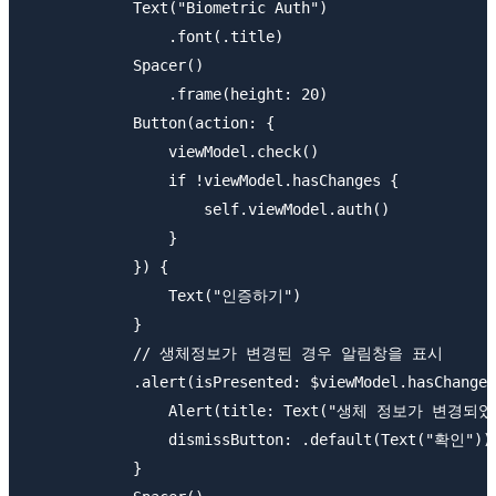
            Text("Biometric Auth")

                .font(.title)

            Spacer()

                .frame(height: 20)

            Button(action: {

                viewModel.check()

                if !viewModel.hasChanges {

                    self.viewModel.auth()

                }

            }) {

                Text("인증하기")

            }

            // 생체정보가 변경된 경우 알림창을 표시

            .alert(isPresented: $viewModel.hasChanges
                Alert(title: Text("생체 정보가 변경되었습
                dismissButton: .default(Text("확인")))
            }
