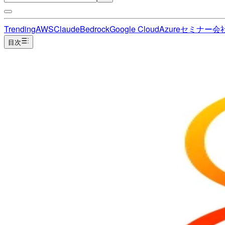
Trending
AWS
Claude
Bedrock
Google Cloud
Azure
セミナー
会
目次