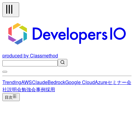
produced by Classmethod
Trending
AWS
Claude
Bedrock
Google Cloud
Azure
セミナー
会
社説明会
勉強会
事例
採用
目次