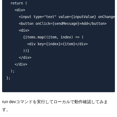
  return (

    <div>

      <input type="text" value={inputValue} onChange=
      <button onClick={sendMessage}>Add</button>

      <div>

        {items.map((item, index) => (

          <div key={index}>{item}</div>

        ))}

      </div>

    </div>

  );

};

run devコマンドを実行してローカルで動作確認してみま
す。