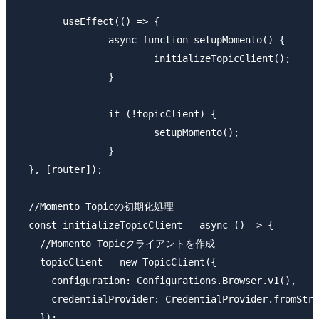
	useEffect(() => {

		async function setupMomento() {

			initializeTopicClient();

		}

		if (!topicClient) {

			setupMomento();

		}

  }, [router]);

  //Momento Topicの初期化処理

  const initializeTopicClient = async () => {

    //Momento Topicクライアントを作成

    topicClient = new TopicClient({

      configuration: Configurations.Browser.v1(),

      credentialProvider: CredentialProvider.fromStri
    });
