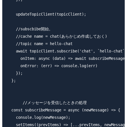
    updateTopicClient(topicClient);

    //subscbibe開始。

    //cache name = chat(あらかじめ作成しておく)

    //topic name = hello-chat

    await topicClient.subscribe('chat', `hello-chat`,
      onItem: async (data) => await subscribeMessage(
      onError: (err) => console.log(err)

    });

  };

　　　　//メッセージを受信したときの処理

  const subscribeMessage = async (newMessage) => {

    console.log(newMessage);

    setItems((prevItems) => [...prevItems, newMessage