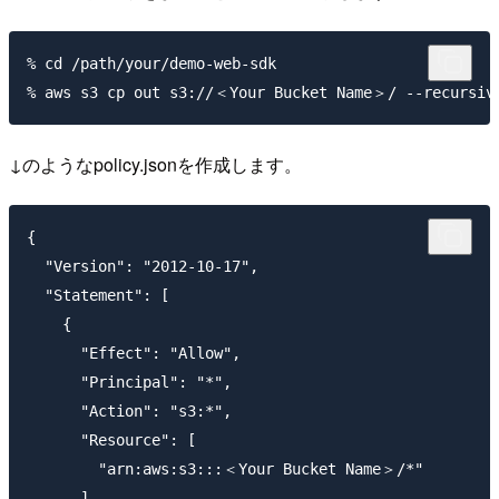
% cd /path/your/demo-web-sdk

↓のようなpolicy.jsonを作成します。
{

  "Version": "2012-10-17",

  "Statement": [

    {

      "Effect": "Allow",

      "Principal": "*",

      "Action": "s3:*",

      "Resource": [

        "arn:aws:s3:::＜Your Bucket Name＞/*"

      ]
