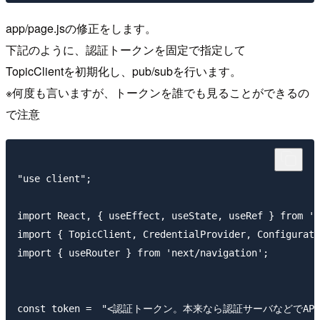
app/page.jsの修正をします。
下記のように、認証トークンを固定で指定して
TopicClientを初期化し、pub/subを行います。
※何度も言いますが、トークンを誰でも見ることができるの
で注意
"use client";

import React, { useEffect, useState, useRef } from 'r
import { TopicClient, CredentialProvider, Configurati
import { useRouter } from 'next/navigation';

const token =　"<認証トークン。本来なら認証サーバなどでA