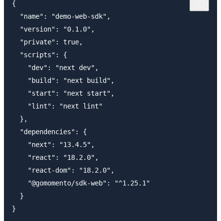
{

  "name": "demo-web-sdk",

  "version": "0.1.0",

  "private": true,

  "scripts": {

    "dev": "next dev",

    "build": "next build",

    "start": "next start",

    "lint": "next lint"

  },

  "dependencies": {

    "next": "13.4.5",

    "react": "18.2.0",

    "react-dom": "18.2.0",

    "@gomomento/sdk-web": "^1.25.1" 

  }
