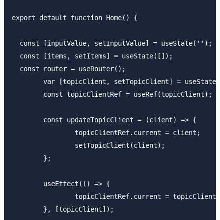
export default function Home() {

  const [inputValue, setInputValue] = useState('');

  const [items, setItems] = useState([]);

  const router = useRouter();

	var [topicClient, setTopicClient] = useState(null);

	const topicClientRef = useRef(topicClient);

	const updateTopicClient = (client) => {

		topicClientRef.current = client;

		setTopicClient(client);

	};

	useEffect(() => {

		topicClientRef.current = topicClient;

	}, [topicClient]);
