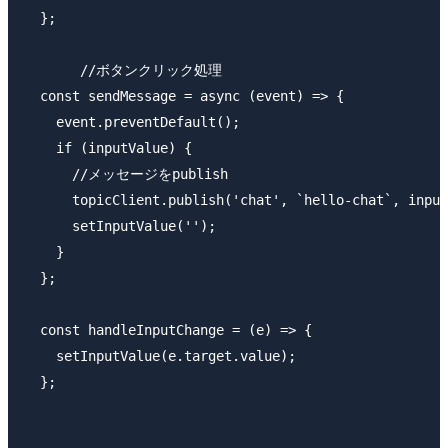
  };

　　　　//ボタンクリック処理

  const sendMessage = async (event) => {

    event.preventDefault();

    if (inputValue) {

      //メッセージをpublish

      topicClient.publish('chat', `hello-chat`, input
      setInputValue('');

    }

  };

  const handleInputChange = (e) => {

    setInputValue(e.target.value);

  };
