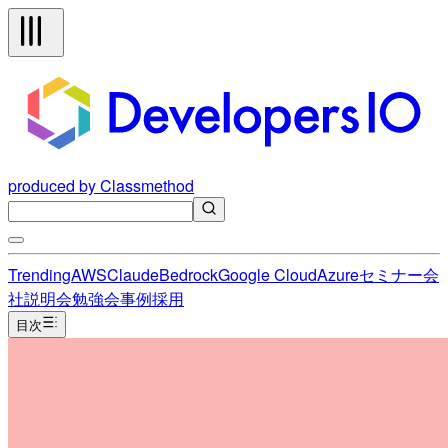
produced by Classmethod
Trending
AWS
Claude
Bedrock
Google Cloud
Azure
セミナー
会
社説明会
勉強会
事例
採用
目次