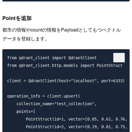
Pointを追加
都市の情報やcountの情報をPayloadとしてもつベクトル
データを登録します。
from qdrant_client import QdrantClient

from qdrant_client.http.models import PointStruct

client = QdrantClient(host="localhost", port=6333)

operation_info = client.upsert(

    collection_name="test_collection",

    points=[

        PointStruct(id=1, vector=[0.05, 0.61, 0.76, 0
        PointStruct(id=2, vector=[0.19, 0.81, 0.75, 0