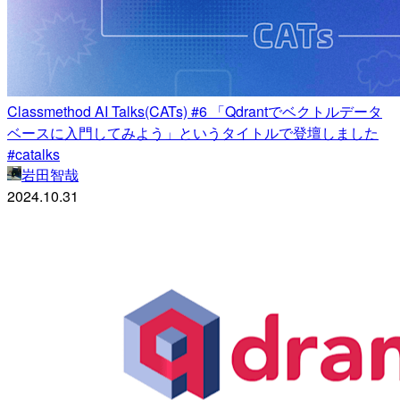
Classmethod AI Talks(CATs) #6 「Qdrantでベクトルデータ
ベースに入門してみよう」というタイトルで登壇しました
#catalks
岩田智哉
2024.10.31