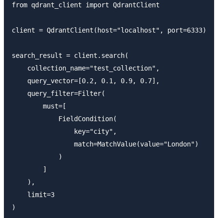
from qdrant_client import QdrantClient

client = QdrantClient(host="localhost", port=6333)

search_result = client.search(

    collection_name="test_collection",

    query_vector=[0.2, 0.1, 0.9, 0.7], 

    query_filter=Filter(

        must=[

            FieldCondition(

                key="city",

                match=MatchValue(value="London")

            )

        ]

    ),

    limit=3

)
