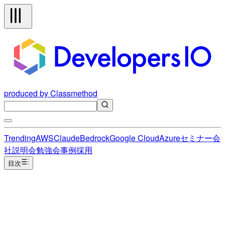
produced by Classmethod
Trending
AWS
Claude
Bedrock
Google Cloud
Azure
セミナー
会
社説明会
勉強会
事例
採用
目次