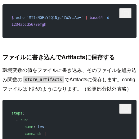
$
 echo
 'MTIzNGFiY2Q1Njc4ZWZnaAo='
 |
 base64
 -d
1234abcd5678efgh
ファイルに書き込んでArtifactsに保存する
環境変数の値をファイルに書き込み、そのファイルを組み込
み関数の
でArtifactsに保存します。config
store_artifacts
ファイルは下記のようになります。（変更部分以外省略）
steps
:
  - 
run
:
      name
: 
test
      command
: 
|