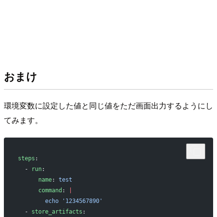
おまけ
環境変数に設定した値と同じ値をただ画面出力するようにし
てみます。
steps
:
  - 
run
:
      name
: 
test
      command
: 
|
        echo '1234567890'
  - 
store_artifacts
: