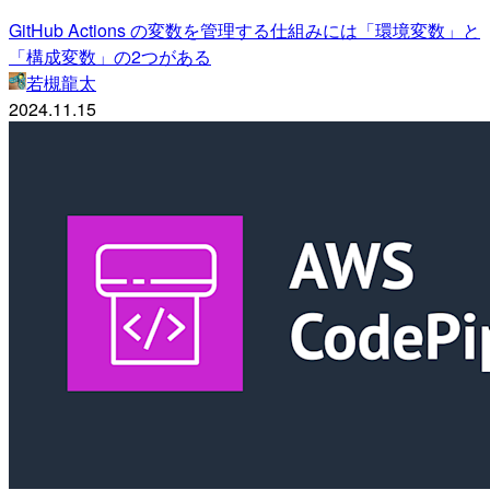
GitHub Actions の変数を管理する仕組みには「環境変数」と
「構成変数」の2つがある
若槻龍太
2024.11.15