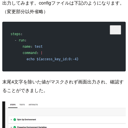
出力してみます。configファイルは下記のようになります。
（変更部分以外省略）
steps
:
  - 
run
:
      name
: 
test
      command
: 
|
        echo ${access_key_id:0:-4}
末尾4文字を除いた値がマスクされず画面出力され、確認す
ることができました。