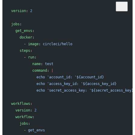
version
: 
2
jobs
:
  get_envs
:
    docker
:
      - 
image
: 
circleci/hello
    steps
:
      - 
run
:
          name
: 
test
          command
: 
|
            echo 'account_id: '${account_id}
            echo 'access_key_id: '${access_key_id}
            echo 'secret_access_key: '${secret_access_key}
workflows
:
  version
: 
2
  workflow
:
    jobs
:
      - 
get_envs