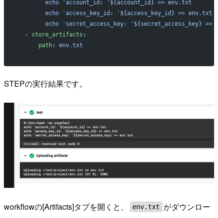
        echo 'account_id: '${account_id} >> env.txt
        echo 'access_key_id: '${access_key_id} >> env.txt
        echo 'secret_access_key: '${secret_access_key} >> 
  - 
store_artifacts
:
      path
: 
env.txt
STEPの実行結果です。
workflowの[Artifacts]タブを開くと、
がダウンロー
env.txt