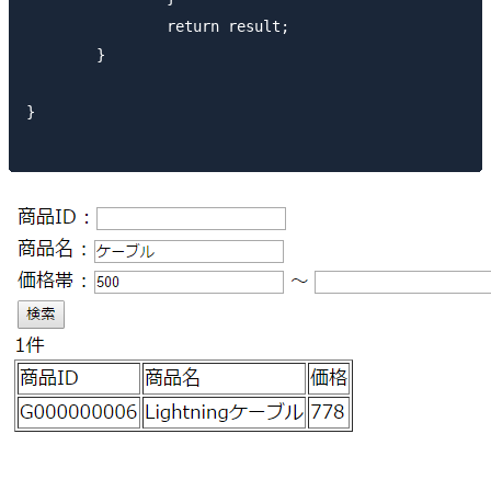
		return result;

	}

}
