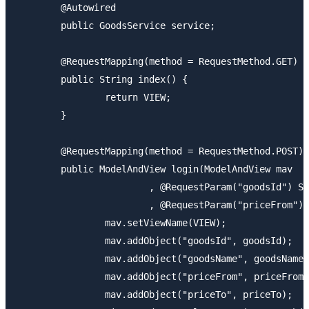
	@Autowired

	public GoodsService service;

	@RequestMapping(method = RequestMethod.GET)

	public String index() {

		return VIEW;

	}

	@RequestMapping(method = RequestMethod.POST)

	public ModelAndView login(ModelAndView mav

			, @RequestParam("goodsId") String goodsId, @RequestParam("goodsName") String goodsName

			, @RequestParam("priceFrom") BigDecimal priceFrom, @RequestParam("priceTo") BigDecimal priceTo) {

		mav.setViewName(VIEW);

		mav.addObject("goodsId", goodsId);

		mav.addObject("goodsName", goodsName);

		mav.addObject("priceFrom", priceFrom);

		mav.addObject("priceTo", priceTo);
