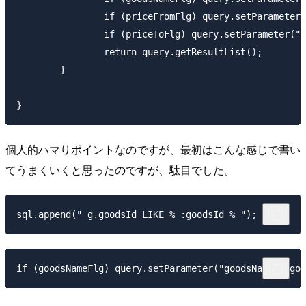
		if (priceFromFlg) query.setParameter("priceFrom", priceFrom);

		if (priceToFlg) query.setParameter("priceTo", priceTo);

		return query.getResultList();

	}

個人的ハマりポイントなのですが、最初はこんな感じで書い
てうまくいくと思ったのですが、駄目でした。