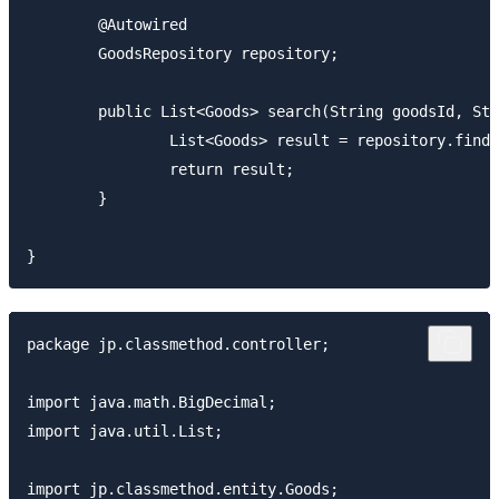
	@Autowired

	GoodsRepository repository;

	public List<Goods> search(String goodsId, String goodsName, BigDecimal priceFrom, BigDecimal priceTo) {

		List<Goods> result = repository.findAll();

		return result;

	}

package jp.classmethod.controller;

import java.math.BigDecimal;

import java.util.List;

import jp.classmethod.entity.Goods;
