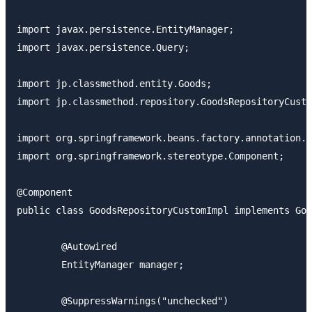
import javax.persistence.EntityManager;

import javax.persistence.Query;

import jp.classmethod.entity.Goods;

import jp.classmethod.repository.GoodsRepositoryCusto
import org.springframework.beans.factory.annotation.A
import org.springframework.stereotype.Component;

@Component

public class GoodsRepositoryCustomImpl implements Goo
	@Autowired

	EntityManager manager;

	@SuppressWarnings("unchecked")
