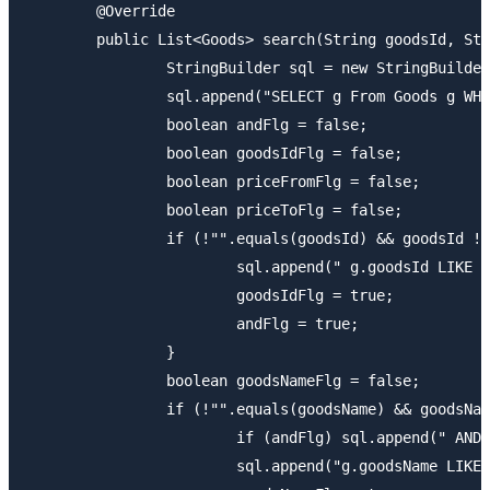
	@Override

	public List<Goods> search(String goodsId, String goodsName, BigDecimal priceFrom, BigDecimal priceTo) {

		StringBuilder sql = new StringBuilder();

		sql.append("SELECT g From Goods g WHERE ");

		boolean andFlg = false;

		boolean goodsIdFlg = false;

		boolean priceFromFlg = false;

		boolean priceToFlg = false;

		if (!"".equals(goodsId) && goodsId != null) {

			sql.append(" g.goodsId LIKE :goodsId ");

			goodsIdFlg = true;

			andFlg = true;

		}

		boolean goodsNameFlg = false;

		if (!"".equals(goodsName) && goodsName != null) {

			if (andFlg) sql.append(" AND ");

			sql.append("g.goodsName LIKE :goodsName ");
