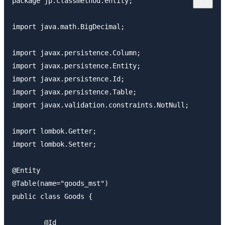
package jp.classmethod.entity;

import java.math.BigDecimal;

import javax.persistence.Column;

import javax.persistence.Entity;

import javax.persistence.Id;

import javax.persistence.Table;

import javax.validation.constraints.NotNull;

import lombok.Getter;

import lombok.Setter;

@Entity

@Table(name="goods_mst")

public class Goods {

	@Id
