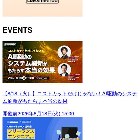
EVENTS
【8/18（火）】コストカットだけじゃない！AI駆動のシステ
ム刷新がもたらす本当の効果
開催前
2026年8月18日(火) 15:00