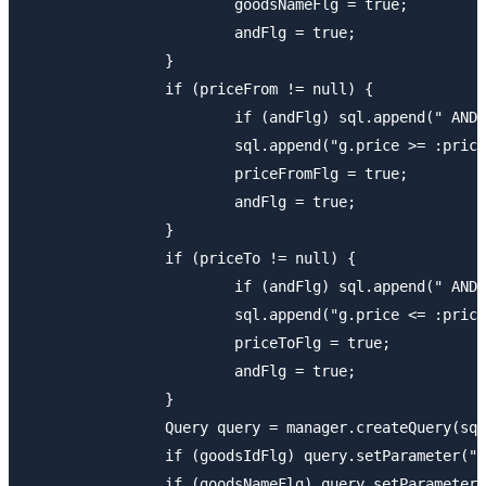
			goodsNameFlg = true;

			andFlg = true;

		}

		if (priceFrom != null) {

			if (andFlg) sql.append(" AND ");

			sql.append("g.price >= :priceFrom ");

			priceFromFlg = true;

			andFlg = true;

		}

		if (priceTo != null) {

			if (andFlg) sql.append(" AND ");

			sql.append("g.price <= :priceTo ");

			priceToFlg = true;

			andFlg = true;

		}

		Query query = manager.createQuery(sql.toString());

		if (goodsIdFlg) query.setParameter("goodsId", "%" + goodsId + "%");

		if (goodsNameFlg) query.setParameter("goodsName", "%" + goodsName + "%");
