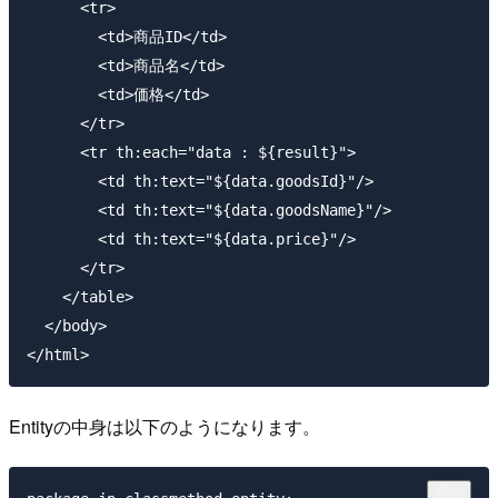
      <tr>

        <td>商品ID</td>

        <td>商品名</td>

        <td>価格</td>

      </tr>

      <tr th:each="data : ${result}">

        <td th:text="${data.goodsId}"/>

        <td th:text="${data.goodsName}"/>

        <td th:text="${data.price}"/>

      </tr>

    </table>

  </body>

Entityの中身は以下のようになります。