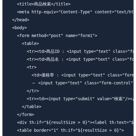
    <title>商品検索</title>

    <meta http-equiv="Content-Type" content="text/htm
  </head>

  <body>

    <form method="post" name="form1">

      <table>

        <tr><td>商品ID : <input type="text" class="for
        <tr><td>商品名 : <input type="text" class="form
        <tr>

          <td>価格帯 : <input type="text" class="form-c
          ～ <input type="text" class="form-control" i
        </tr>

        <tr><td><input type="submit" value="検索"/></t
      </table>

    </form>

    <div th:if="${resultSize > 0}"><label th:text="${
    <table border="1" th:if="${resultSize > 0}">
