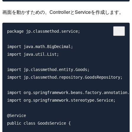
画面を動かすための、ControllerとServiceを作成します。
package jp.classmethod.service;

import java.math.BigDecimal;

import java.util.List;

import jp.classmethod.entity.Goods;

import jp.classmethod.repository.GoodsRepository;

import org.springframework.beans.factory.annotation.A
import org.springframework.stereotype.Service;

@Service

public class GoodsService {
