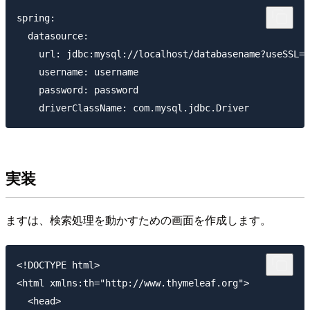
spring:

  datasource:

    url: jdbc:mysql://localhost/databasename?useSSL=t
    username: username

    password: password

実装
ますは、検索処理を動かすための画面を作成します。
<!DOCTYPE html>

<html xmlns:th="http://www.thymeleaf.org">

  <head>
