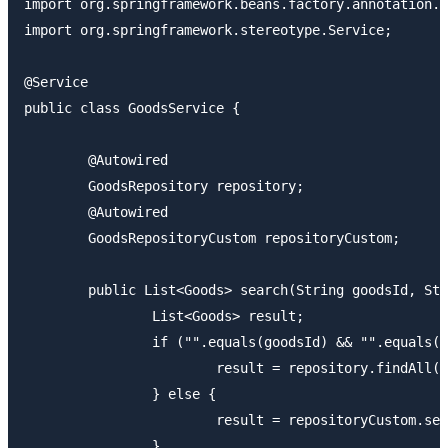
import org.springframework.beans.factory.annotation.A
import org.springframework.stereotype.Service;

@Service

public class GoodsService {

	@Autowired

	GoodsRepository repository;

	@Autowired

	GoodsRepositoryCustom repositoryCustom;

	public List<Goods> search(String goodsId, String goodsName, BigDecimal priceFrom, BigDecimal priceTo) {

		List<Goods> result;

		if ("".equals(goodsId) && "".equals(goodsName) && priceFrom == null && priceTo == null) {

			result = repository.findAll();

		} else {

			result = repositoryCustom.search(goodsId, goodsName, priceFrom, priceTo);

		}
