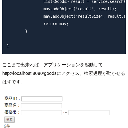
		List<Goods> result = service.search(goodsId, goodsName, priceFrom, priceTo);

		mav.addObject("result", result);

		mav.addObject("resultSize", result.size());

		return mav;

	}

ここまで出来れば、アプリケーションを起動して、
http://localhost:8080/goodsにアクセス、検索処理が動かせる
はずです。