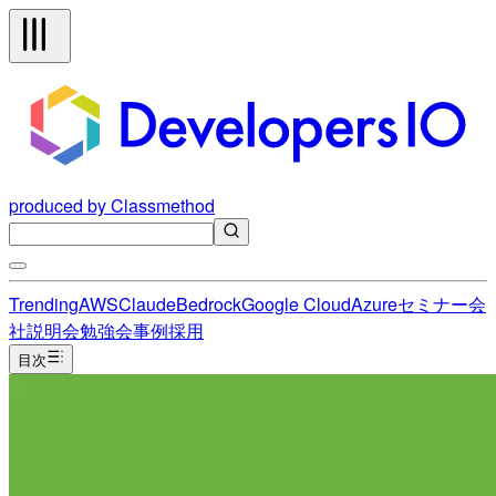
produced by Classmethod
Trending
AWS
Claude
Bedrock
Google Cloud
Azure
セミナー
会
社説明会
勉強会
事例
採用
目次