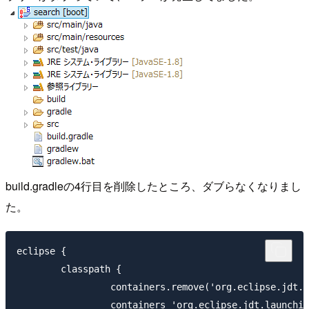
build.gradleの4行目を削除したところ、ダブらなくなりまし
た。
eclipse {

	classpath {

		 containers.remove('org.eclipse.jdt.launching.JRE_CONTAINER')

		 containers 'org.eclipse.jdt.launching.JRE_CONTAINER/org.eclipse.jdt.internal.debug.ui.launcher.StandardVMType/JavaSE-1.8'
