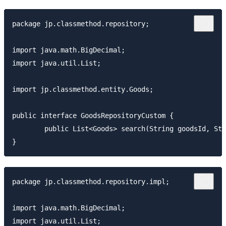
package jp.classmethod.repository;

import java.math.BigDecimal;

import java.util.List;

import jp.classmethod.entity.Goods;

public interface GoodsRepositoryCustom {

	public List<Goods> search(String goodsId, String goodsName, BigDecimal priceFrom, BigDecimal priceTo);

package jp.classmethod.repository.impl;

import java.math.BigDecimal;

import java.util.List;
