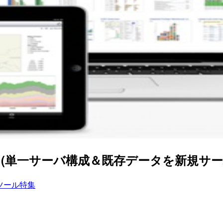
ドを行う(単一サーバ構成＆既存データを新規サ
ツール特集