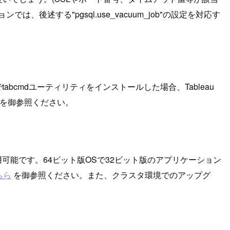
ンでは、後述する"pgsql.use_vacuum_job"の設定を対応す
境でtabcmdユーティリティをインストールした場合、Tableau
を御参照ください。
み利用可能です。64ビット版OSで32ビット版のアプリケーション
ちら
を御参照ください。また、クラスタ環境でのアップグ