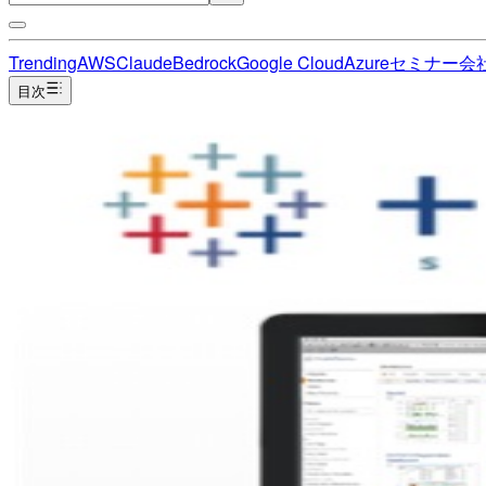
Trending
AWS
Claude
Bedrock
Google Cloud
Azure
セミナー
会
目次