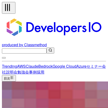
produced by Classmethod
Trending
AWS
Claude
Bedrock
Google Cloud
Azure
セミナー
会
社説明会
勉強会
事例
採用
目次