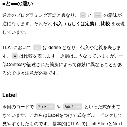
=と==の違い
通常のプログラミング言語と異なり、
と
の意味が
=
==
逆になります。それぞれ
代入（もしくは定義）
,
比較
を表現
しています。
TLA+において
は define となり、代入や定義を表しま
==
す。
は比較を表します。原則はこうなっていますが、一
=
部Contextや記述された箇所によって微妙に異なることがあ
るので少々注意が必要です。
Label
今回のコードで
や
といった式が出て
Pick ==
Add1 ==
きています。これらはLabelをつけて式をグルーピングして
見やすくしたものです。基本的にTLA+ではInit StateとNext