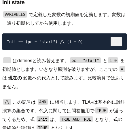
Init state
で定義した変数の初期値を定義します。変数は
VARIABLES
一通り初期化してから使用します。
はdefinesと読み替えます。
と
を
==
pc = "start"
i=0
初期値とします。いきなり原則を破りますが、ここでの
=
は
現在の
変数への代入として読みます。比較演算ではあり
ません。
この記号は
に相当します。TLA+は基本的に論理
/\
AND
演算の集合です。代入に関しては問答無用で
が返っ
TRUE
てくるため、式
は、
となり、式の
Init
TRUE AND TRUE
最終的な評価は
となります。
TRUE