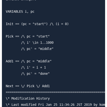
VARIABLES i, pc

Init == (pc = "start") /\ (i = 0)

Pick == /\ pc = "start"

        /\ i' \in 1..1000

        /\ pc' = "middle"

Add1 == /\ pc = "middle"

        /\ i' = i + 1

        /\ pc' = "done"

Next == \/ Pick \/ Add1

=====================================================
\* Modification History

\* Last modified Fri Jan 25 11:34:26 JST 2019 by komu