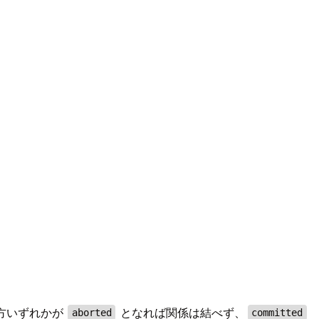
方いずれかが
となれば関係は結べず、
aborted
committed