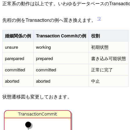
正常系の動作は以上です。いわゆるデータベースのTransac
*2
先程の例をTransactionの例へ置き換えます。
婚姻関係の例
Transaction Commitの例
役割
unsure
working
初期状態
parepared
prepared
書き込み可能状態
committed
committed
正常に完了
aborted
aborted
中止
状態遷移図も変更しておきます。