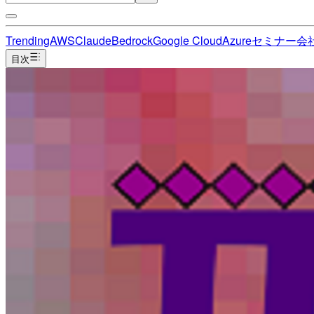
Trending
AWS
Claude
Bedrock
Google Cloud
Azure
セミナー
会
目次