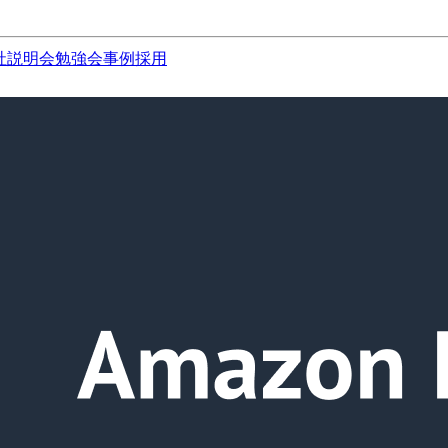
社説明会
勉強会
事例
採用