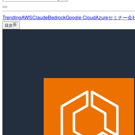
Trending
AWS
Claude
Bedrock
Google Cloud
Azure
セミナー
会
目次