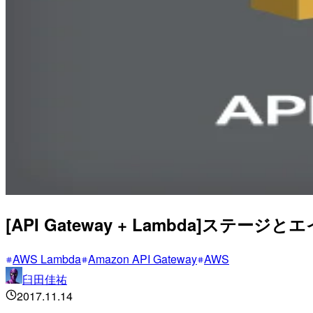
[API Gateway + Lambda]
AWS Lambda
Amazon API Gateway
AWS
臼田佳祐
2017.11.14