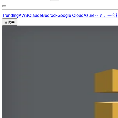
Trending
AWS
Claude
Bedrock
Google Cloud
Azure
セミナー
会
目次