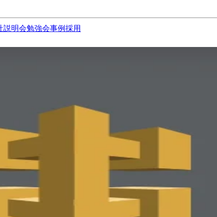
社説明会
勉強会
事例
採用