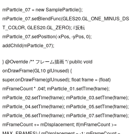
mParticle_07 = new SampleParticle();
mParticle_07.setBlendFunc(GLES20.GL_ONE_MINUS_DS
T_COLOR, GLES20.GL_ZERO); //反転
mParticle_07.setPosition(-xPos, -yPos, 0);
addChild(mParticle_07);
} @Override /** フレーム描画 */ public void
onDrawFrame(GL10 glUnused) {
super.onDrawFrame(glUnused); float frame = (float)
mFrameCount * .04f; mParticle_01.setTime(frame);
mParticle_02.setTime(frame); mParticle_03.setTime(frame);
mParticle_04.setTime(frame); mParticle_05.setTime(frame);
mParticle_06.setTime(frame); mParticle_07.setTime(frame);
mFrameCount += mDisplacement; if(mFrameCount >=
MAX_FRAMES) { mDisplacement = -1; mFrameCount =