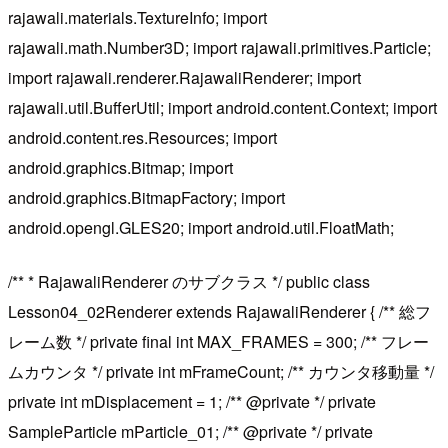
rajawali.materials.TextureInfo; import
rajawali.math.Number3D; import rajawali.primitives.Particle;
import rajawali.renderer.RajawaliRenderer; import
rajawali.util.BufferUtil; import android.content.Context; import
android.content.res.Resources; import
android.graphics.Bitmap; import
android.graphics.BitmapFactory; import
android.opengl.GLES20; import android.util.FloatMath;
/** * RajawaliRenderer のサブクラス */ public class
Lesson04_02Renderer extends RajawaliRenderer { /** 総フ
レーム数 */ private final int MAX_FRAMES = 300; /** フレー
ムカウンタ */ private int mFrameCount; /** カウンタ移動量 */
private int mDisplacement = 1; /** @private */ private
SampleParticle mParticle_01; /** @private */ private