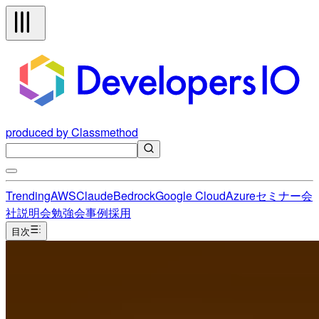
produced by Classmethod
Trending
AWS
Claude
Bedrock
Google Cloud
Azure
セミナー
会
社説明会
勉強会
事例
採用
目次