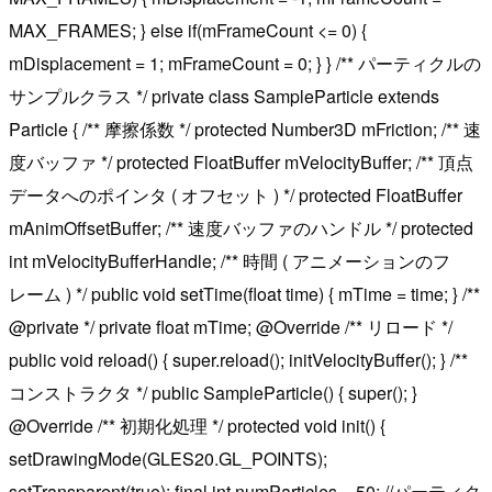
MAX_FRAMES; } else if(mFrameCount <= 0) {
mDisplacement = 1; mFrameCount = 0; } } /** パーティクルの
サンプルクラス */ private class SampleParticle extends
Particle { /** 摩擦係数 */ protected Number3D mFriction; /** 速
度バッファ */ protected FloatBuffer mVelocityBuffer; /** 頂点
データへのポインタ ( オフセット ) */ protected FloatBuffer
mAnimOffsetBuffer; /** 速度バッファのハンドル */ protected
int mVelocityBufferHandle; /** 時間 ( アニメーションのフ
レーム ) */ public void setTime(float time) { mTime = time; } /**
@private */ private float mTime; @Override /** リロード */
public void reload() { super.reload(); initVelocityBuffer(); } /**
コンストラクタ */ public SampleParticle() { super(); }
@Override /** 初期化処理 */ protected void init() {
setDrawingMode(GLES20.GL_POINTS);
setTransparent(true); final int numParticles = 50; //パーティク