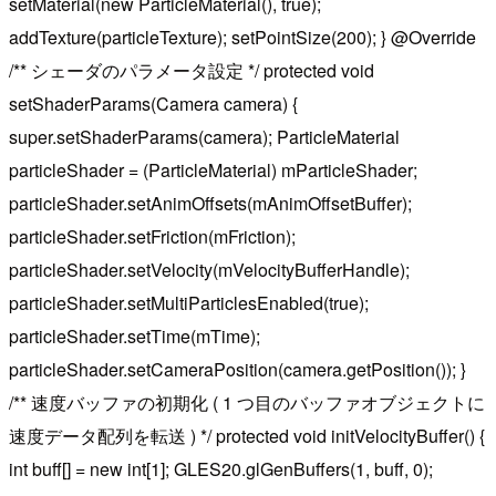
setMaterial(new ParticleMaterial(), true);
addTexture(particleTexture); setPointSize(200); } @Override
/** シェーダのパラメータ設定 */ protected void
setShaderParams(Camera camera) {
super.setShaderParams(camera); ParticleMaterial
particleShader = (ParticleMaterial) mParticleShader;
particleShader.setAnimOffsets(mAnimOffsetBuffer);
particleShader.setFriction(mFriction);
particleShader.setVelocity(mVelocityBufferHandle);
particleShader.setMultiParticlesEnabled(true);
particleShader.setTime(mTime);
particleShader.setCameraPosition(camera.getPosition()); }
/** 速度バッファの初期化 ( 1 つ目のバッファオブジェクトに
速度データ配列を転送 ) */ protected void initVelocityBuffer() {
int buff[] = new int[1]; GLES20.glGenBuffers(1, buff, 0);