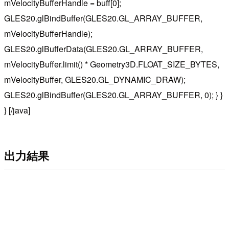
mVelocityBufferHandle = buff[0];
GLES20.glBindBuffer(GLES20.GL_ARRAY_BUFFER,
mVelocityBufferHandle);
GLES20.glBufferData(GLES20.GL_ARRAY_BUFFER,
mVelocityBuffer.limit() * Geometry3D.FLOAT_SIZE_BYTES,
mVelocityBuffer, GLES20.GL_DYNAMIC_DRAW);
GLES20.glBindBuffer(GLES20.GL_ARRAY_BUFFER, 0); } }
} [/java]
出力結果