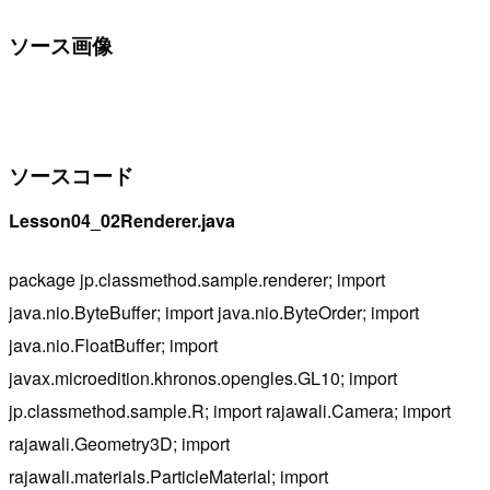
ソース画像
ソースコード
Lesson04_02Renderer.java
package jp.classmethod.sample.renderer; import
java.nio.ByteBuffer; import java.nio.ByteOrder; import
java.nio.FloatBuffer; import
javax.microedition.khronos.opengles.GL10; import
jp.classmethod.sample.R; import rajawali.Camera; import
rajawali.Geometry3D; import
rajawali.materials.ParticleMaterial; import