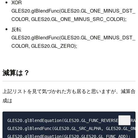
XOR
GLES20.glBlendFunc(GLES20.GL_ONE_MINUS_DST_
COLOR, GLES20.GL_ONE_MINUS_SRC_COLOR);
反転
GLES20.glBlendFunc(GLES20.GL_ONE_MINUS_DST_
COLOR, GLES20.GL_ZERO);
減算は？
上記リストを見て気づかれた方も居ると思いますが、減算合
成は
GLES20.glBlendEquation(GLES20.GL_FUNC_REVERSE_SUBTRAC
GLES20.glBlendFunc(GLES20.GL_SRC_ALPHA, GLES20.GL_ONE