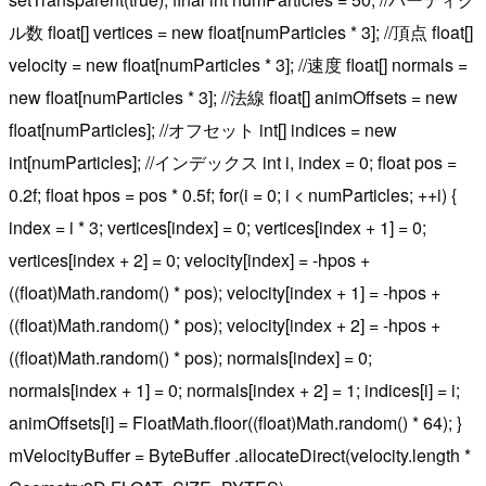
ル数 float[] vertices = new float[numParticles * 3]; //頂点 float[]
velocity = new float[numParticles * 3]; //速度 float[] normals =
new float[numParticles * 3]; //法線 float[] animOffsets = new
float[numParticles]; //オフセット int[] indices = new
int[numParticles]; //インデックス int i, index = 0; float pos =
0.2f; float hpos = pos * 0.5f; for(i = 0; i < numParticles; ++i) {
index = i * 3; vertices[index] = 0; vertices[index + 1] = 0;
vertices[index + 2] = 0; velocity[index] = -hpos +
((float)Math.random() * pos); velocity[index + 1] = -hpos +
((float)Math.random() * pos); velocity[index + 2] = -hpos +
((float)Math.random() * pos); normals[index] = 0;
normals[index + 1] = 0; normals[index + 2] = 1; indices[i] = i;
animOffsets[i] = FloatMath.floor((float)Math.random() * 64); }
mVelocityBuffer = ByteBuffer .allocateDirect(velocity.length *