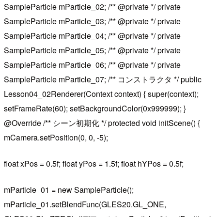
SampleParticle mParticle_02; /** @private */ private
SampleParticle mParticle_03; /** @private */ private
SampleParticle mParticle_04; /** @private */ private
SampleParticle mParticle_05; /** @private */ private
SampleParticle mParticle_06; /** @private */ private
SampleParticle mParticle_07; /** コンストラクタ */ public
Lesson04_02Renderer(Context context) { super(context);
setFrameRate(60); setBackgroundColor(0x999999); }
@Override /** シーン初期化 */ protected void initScene() {
mCamera.setPosition(0, 0, -5);
float xPos = 0.5f; float yPos = 1.5f; float hYPos = 0.5f;
mParticle_01 = new SampleParticle();
mParticle_01.setBlendFunc(GLES20.GL_ONE,