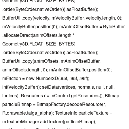
Geometry3D.FLOAT_SIZE_BYTES)
.order(ByteOrder.nativeOrder()).asFloatBuffer();
BufferUtil.copy(velocity, mVelocityBuffer, velocity.length, 0);
mVelocityBuffer.position(0); mAnimOffsetBuffer = ByteBuffer
.allocateDirect(animOffsets.length *
Geometry3D.FLOAT_SIZE_BYTES)
.order(ByteOrder.nativeOrder()).asFloatBuffer();
BufferUtil.copy(animOffsets, mAnimOffsetBuffer,
animOffsets.length, 0); mAnimOffsetBuffer.position(0);
mFriction = new Number3D(.95f, .95f, .95f);
initVelocityBuffer(); setData(vertices, normals, null, null,
indices); Resources r = mContext.getResources(); Bitmap
particleBitmap = BitmapFactory.decodeResource(r,
R.drawable.taiga_alpha); TextureInfo particleTexture =
mTextureManager.addTexture(particleBitmap);