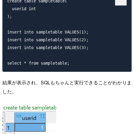
create table sampletable(

  userid int

);

insert into sampletable VALUES(1);

insert into sampletable VALUES(2);

insert into sampletable VALUES(3);

結果が表示され、SQLもちゃんと実行できることがわかりま
した。