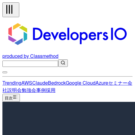
produced by Classmethod
Trending
AWS
Claude
Bedrock
Google Cloud
Azure
セミナー
会
社説明会
勉強会
事例
採用
目次