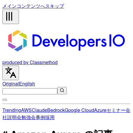
メインコンテンツへスキップ
produced by Classmethod
Original
English
Trending
AWS
Claude
Bedrock
Google Cloud
Azure
セミナー
会
社説明会
勉強会
事例
採用