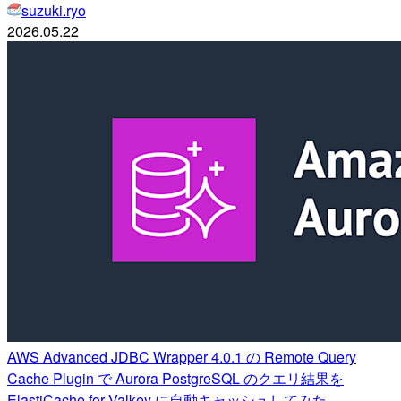
suzuki.ryo
2026.05.22
AWS Advanced JDBC Wrapper 4.0.1 の Remote Query
Cache Plugin で Aurora PostgreSQL のクエリ結果を
ElastiCache for Valkey に自動キャッシュしてみた