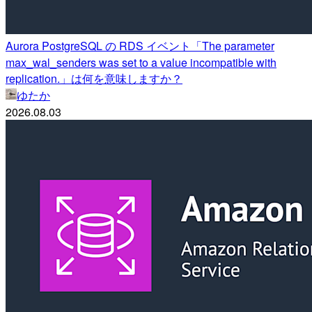
Aurora PostgreSQL の RDS イベント「The parameter
max_wal_senders was set to a value incompatible with
replication.」は何を意味しますか？
ゆたか
2026.08.03