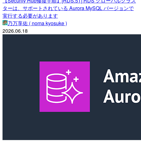
【Security Hub修復手順】[RDS.51] RDS グローバルクラス
ターは、サポートされている Aurora MySQL バージョンで
実行する必要があります
乃万享佑 ( noma kyosuke )
2026.06.18