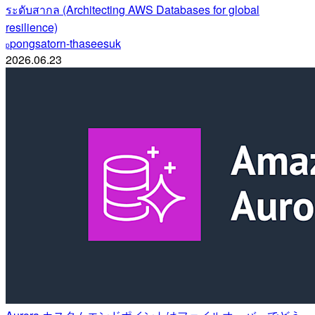
ระดับสากล (Architecting AWS Databases for global
resilience)
pongsatorn-thaseesuk
p
2026.06.23