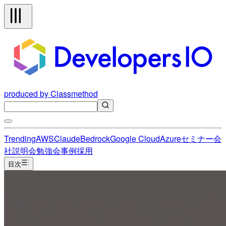
produced by Classmethod
Trending
AWS
Claude
Bedrock
Google Cloud
Azure
セミナー
会
社説明会
勉強会
事例
採用
目次