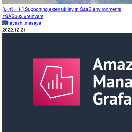
[レポート] Supporting extensibility in SaaS environments
#SAS302 #reinvent
hayashi.masaya
2022.12.21