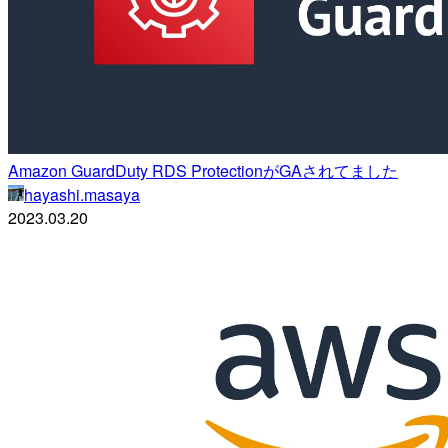
Amazon GuardDuty RDS ProtectionがGAされてました
hayashi.masaya
2023.03.20