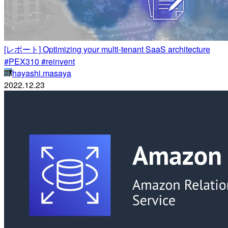
[レポート] Optimizing your multi-tenant SaaS architecture
#PEX310 #reinvent
hayashi.masaya
2022.12.23