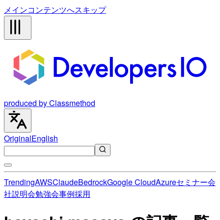
メインコンテンツへスキップ
produced by Classmethod
Original
English
Trending
AWS
Claude
Bedrock
Google Cloud
Azure
セミナー
会
社説明会
勉強会
事例
採用