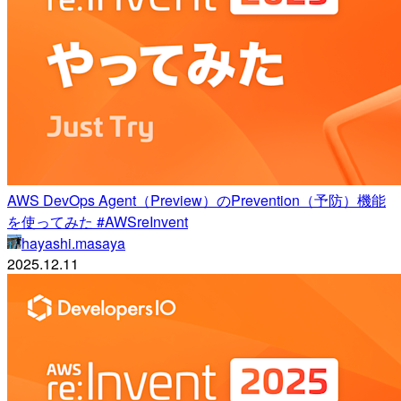
AWS DevOps Agent（Preview）のPrevention（予防）機能
を使ってみた #AWSreInvent
hayashi.masaya
2025.12.11