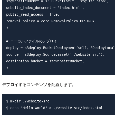
stgWebsiteBucket = s3.Bucket(self, 'stgSiteChiba',

website_index_document = 'index.html',

public_read_access = True,

removal_policy = core.RemovalPolicy.DESTROY

)

# ローカルファイルのデプロイ

deploy = s3deploy.BucketDeployment(self, 'DeployLocal
source = s3deploy.Source.asset('./website-src'),

destination_bucket = stgWebsiteBucket,

デプロイするコンテンツを配置します。
$ mkdir ./website-src
