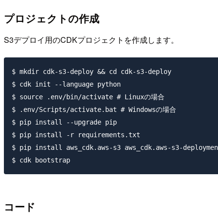
プロジェクトの作成
S3デプロイ用のCDKプロジェクトを作成します。
$ mkdir cdk-s3-deploy && cd cdk-s3-deploy

$ cdk init --language python

$ source .env/bin/activate # Linuxの場合

$ .env/Scripts/activate.bat # Windowsの場合

$ pip install --upgrade pip

$ pip install -r requirements.txt

$ pip install aws_cdk.aws-s3 aws_cdk.aws-s3-deploymen
コード