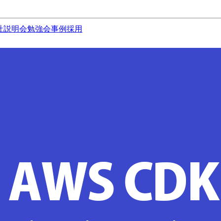
社説明会
勉強会
事例
採用