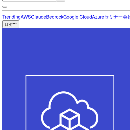
Trending
AWS
Claude
Bedrock
Google Cloud
Azure
セミナー
会
目次