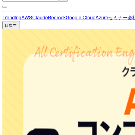
Trending
AWS
Claude
Bedrock
Google Cloud
Azure
セミナー
会
目次