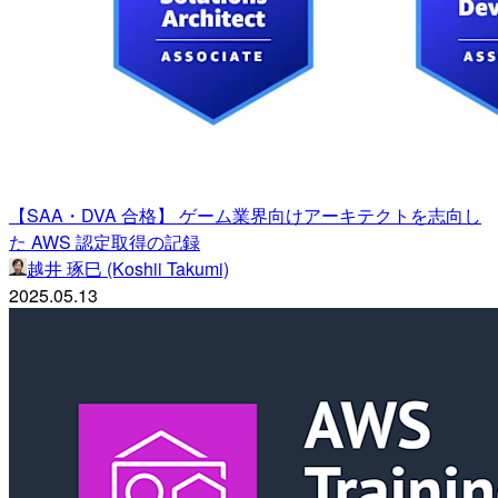
【SAA・DVA 合格】 ゲーム業界向けアーキテクトを志向し
た AWS 認定取得の記録
越井 琢巳 (Koshii Takumi)
2025.05.13