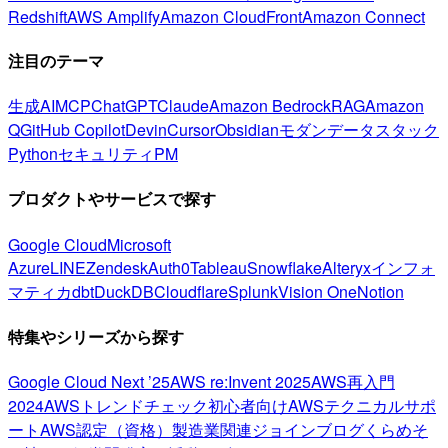
Redshift
AWS Amplify
Amazon CloudFront
Amazon Connect
注目のテーマ
生成AI
MCP
ChatGPT
Claude
Amazon Bedrock
RAG
Amazon
Q
GitHub Copilot
Devin
Cursor
Obsidian
モダンデータスタック
Python
セキュリティ
PM
プロダクトやサービスで探す
Google Cloud
Microsoft
Azure
LINE
Zendesk
Auth0
Tableau
Snowflake
Alteryx
インフォ
マティカ
dbt
DuckDB
Cloudflare
Splunk
Vision One
Notion
特集やシリーズから探す
Google Cloud Next ’25
AWS re:Invent 2025
AWS再入門
2024
AWSトレンドチェック
初心者向け
AWSテクニカルサポ
ート
AWS認定（資格）
製造業関連
ジョインブログ
くらめそ