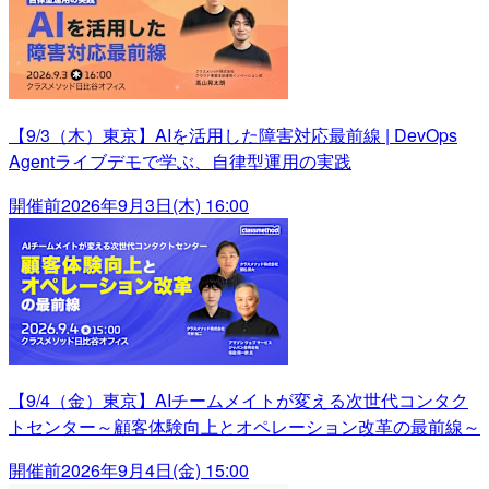
【9/3（木）東京】AIを活用した障害対応最前線 | DevOps
Agentライブデモで学ぶ、自律型運用の実践
開催前
2026年9月3日(木) 16:00
【9/4（金）東京】AIチームメイトが変える次世代コンタク
トセンター～顧客体験向上とオペレーション改革の最前線～
開催前
2026年9月4日(金) 15:00