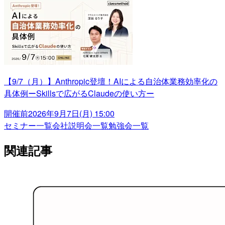
【9/7（月）】Anthropic登壇！AIによる自治体業務効率化の
具体例ーSkillsで広がるClaudeの使い方ー
開催前
2026年9月7日(月) 15:00
セミナー一覧
会社説明会一覧
勉強会一覧
関連記事