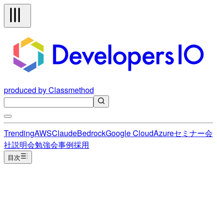
produced by Classmethod
Trending
AWS
Claude
Bedrock
Google Cloud
Azure
セミナー
会
社説明会
勉強会
事例
採用
目次