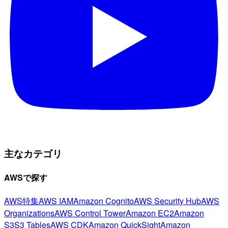
主なカテゴリ
AWSで探す
AWS特集
AWS IAM
Amazon Cognito
AWS Security Hub
AWS
Organizations
AWS Control Tower
Amazon EC2
Amazon
S3
S3 Tables
AWS CDK
Amazon QuickSight
Amazon