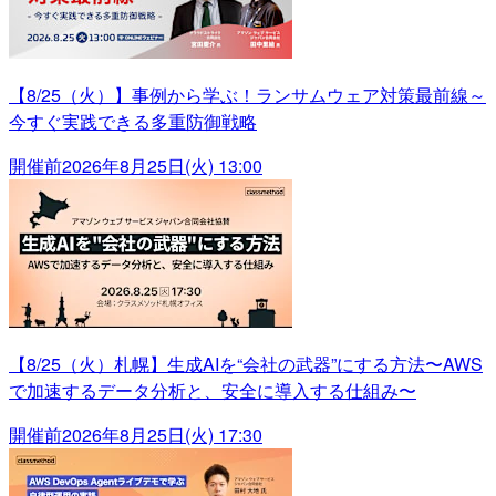
【8/25（火）】事例から学ぶ！ランサムウェア対策最前線～
今すぐ実践できる多重防御戦略
開催前
2026年8月25日(火) 13:00
【8/25（火）札幌】生成AIを“会社の武器”にする方法〜AWS
で加速するデータ分析と、安全に導入する仕組み〜
開催前
2026年8月25日(火) 17:30