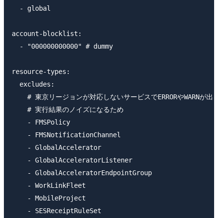
  - global

account-blocklist:

  - "000000000000" # dummy

resource-types:

  excludes:

    # 東京リージョンが対応しないサービスでERRORやWARNが出るサ
    # 実行結果のノイズになるため

    - FMSPolicy

    - FMSNotificationChannel

    - GlobalAccelerator

    - GlobalAcceleratorListener

    - GlobalAcceleratorEndpointGroup

    - WorkLinkFleet

    - MobileProject

    - SESReceiptRuleSet
