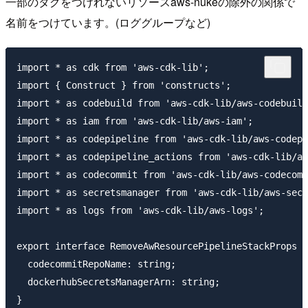
一部のタグをつけれないリソースaws-nukeの除外の関係で
名前をつけています。(ロググループなど)
import * as cdk from 'aws-cdk-lib';

import { Construct } from 'constructs';

import * as codebuild from 'aws-cdk-lib/aws-codebuild
import * as iam from 'aws-cdk-lib/aws-iam';

import * as codepipeline from 'aws-cdk-lib/aws-codepi
import * as codepipeline_actions from 'aws-cdk-lib/aw
import * as codecommit from 'aws-cdk-lib/aws-codecomm
import * as secretsmanager from 'aws-cdk-lib/aws-secr
import * as logs from 'aws-cdk-lib/aws-logs';

export interface RemoveAwResourcePipelineStackProps e
  codecommitRepoName: string;

  dockerhubSecretsManagerArn: string;

}
