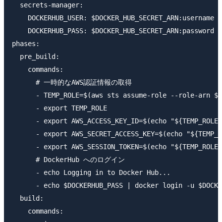
  secrets-manager:

    DOCKERHUB_USER: $DOCKER_HUB_SECRET_ARN:username

    DOCKERHUB_PASS: $DOCKER_HUB_SECRET_ARN:password

phases:

  pre_build:

    commands:

      # 一時的なAWS認証情報の取得

      - TEMP_ROLE=$(aws sts assume-role --role-arn $A
      - export TEMP_ROLE

      - export AWS_ACCESS_KEY_ID=$(echo "${TEMP_ROLE}
      - export AWS_SECRET_ACCESS_KEY=$(echo "${TEMP_R
      - export AWS_SESSION_TOKEN=$(echo "${TEMP_ROLE}
      # DockerHub へのログイン

      - echo Logging in to Docker Hub...

      - echo $DOCKERHUB_PASS | docker login -u $DOCKE
  build:

    commands:
