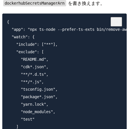
を書き換えます。
dockerhubSecretsManagerArn
{

  "app": "npx ts-node --prefer-ts-exts bin/remove-aws
  "watch": {

    "include": ["**"],

    "exclude": [

      "README.md",

      "cdk*.json",

      "**/*.d.ts",

      "**/*.js",

      "tsconfig.json",

      "package*.json",

      "yarn.lock",

      "node_modules",

      "test"

    ]
