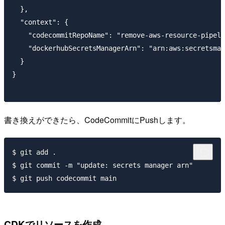
  },

  "context": {

    "codecommitRepoName": "remove-aws-resource-pipeli
    "dockerhubSecretsManagerArn": "arn:aws:secretsman
  }

}

書き換えができたら、CodeCommitにPushします。
$ git add . 

$ git commit -m "update: secrets manager arn"

CDKでリソースを作成