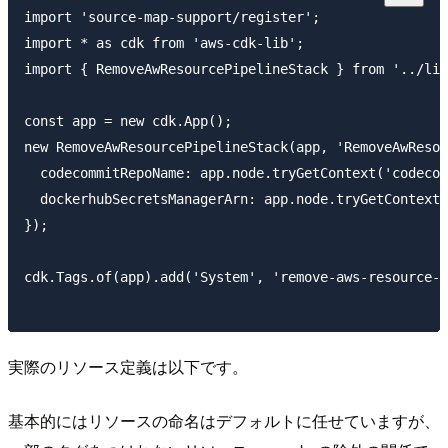
import 'source-map-support/register';

import * as cdk from 'aws-cdk-lib';

import { RemoveAwResourcePipelineStack } from '../lib
const app = new cdk.App();

new RemoveAwResourcePipelineStack(app, 'RemoveAwResou
  codecommitRepoName: app.node.tryGetContext('codecom
  dockerhubSecretsManagerArn: app.node.tryGetContext(
});

cdk.Tags.of(app).add('System', 'remove-aws-resource-p
実際のリソース定義は以下です。
基本的にはリソースの命名はデフォルトに任せていますが、