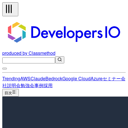
produced by Classmethod
Trending
AWS
Claude
Bedrock
Google Cloud
Azure
セミナー
会
社説明会
勉強会
事例
採用
目次