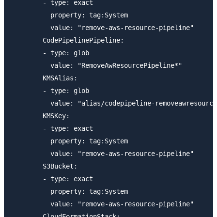
        - type: exact

          property: tag:System

          value: "remove-aws-resource-pipeline"

        CodePipelinePipeline:

        - type: glob

          value: "RemoveAwResourcePipeline*"

        KMSAlias:

        - type: glob

          value: "alias/codepipeline-removeawresource
        KMSKey:

        - type: exact

          property: tag:System

          value: "remove-aws-resource-pipeline"

        S3Bucket:

        - type: exact

          property: tag:System

          value: "remove-aws-resource-pipeline"

        CloudFormationStack:
