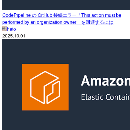
CodePipeline の GitHub 接続エラー「This action must be
performed by an organization owner」を回避するには
hato
2025.10.01