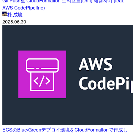
Git Push로 CloudFormation 드리프트(Drift) 해결하기 (feat.
AWS CodePipeline)
朴 成埈
2025.06.30
ECSのBlue/Greenデプロイ環境をCloudFormationで作成し