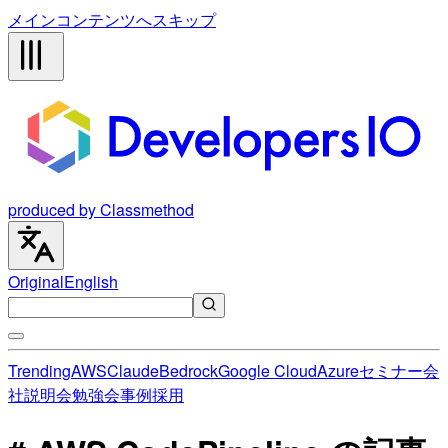
メインコンテンツへスキップ
produced by Classmethod
Original
English
Trending
AWS
Claude
Bedrock
Google Cloud
Azure
セミナー
会
社説明会
勉強会
事例
採用