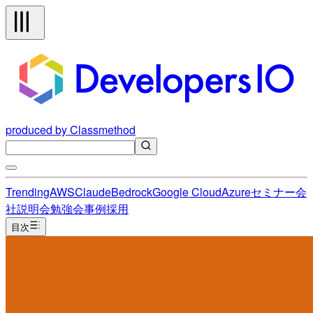
produced by Classmethod
Trending
AWS
Claude
Bedrock
Google Cloud
Azure
セミナー
会
社説明会
勉強会
事例
採用
目次