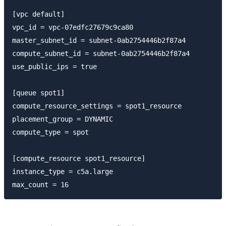
[vpc default]

vpc_id = vpc-07edfc27679c9ca80

master_subnet_id = subnet-0ab2754446b2f87a4

compute_subnet_id = subnet-0ab2754446b2f87a4

use_public_ips = true

[queue spot1]

compute_resource_settings = spot1_resource

placement_group = DYNAMIC

compute_type = spot

[compute_resource spot1_resource]

instance_type = c5a.large
