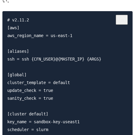
い。
# v2.11.2

[aws]

aws_region_name = us-east-1

[aliases]

ssh = ssh {CFN_USER}@{MASTER_IP} {ARGS}

[global]

cluster_template = default

update_check = true

sanity_check = true

[cluster default]

key_name = sandbox-key-useast1

scheduler = slurm
