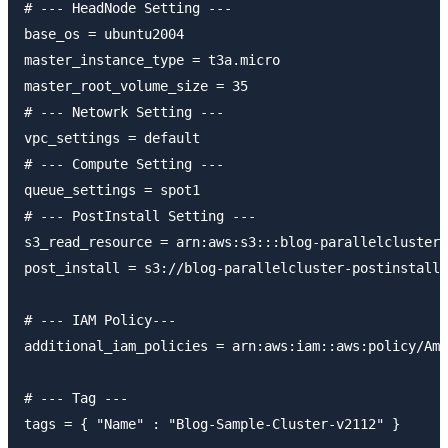
# --- HeadNode Setting ---

base_os = ubuntu2004

master_instance_type = t3a.micro

master_root_volume_size = 35

# --- Netowrk Setting ---

vpc_settings = default

# --- Compute Setting ---

queue_settings = spot1

# --- PostInstall Setting ---

s3_read_resource = arn:aws:s3:::blog-parallelcluster-
post_install = s3://blog-parallelcluster-postinstall/
# --- IAM Policy---

additional_iam_policies = arn:aws:iam::aws:policy/Ama
# --- Tag ---

tags = { "Name" : "Blog-Sample-Cluster-v2112" }
