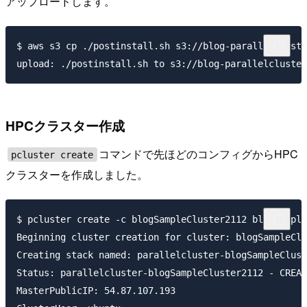
アップロードします。
$ aws s3 cp ./postinstall.sh s3://blog-parallelcluste
HPCクラスター作成
コマンドで先ほどのコンフィグからHPC
pcluster create
クラスターを作成しました。
$ pcluster create -c blogSampleCluster2112 blogSample
Beginning cluster creation for cluster: blogSampleClu
Creating stack named: parallelcluster-blogSampleClust
Status: parallelcluster-blogSampleCluster2112 - CREAT
MasterPublicIP: 54.87.107.193
