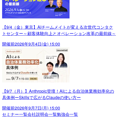
【9/4（金）東京】AIチームメイトが変える次世代コンタク
トセンター～顧客体験向上とオペレーション改革の最前線～
開催前
2026年9月4日(金) 15:00
【9/7（月）】Anthropic登壇！AIによる自治体業務効率化の
具体例ーSkillsで広がるClaudeの使い方ー
開催前
2026年9月7日(月) 15:00
セミナー一覧
会社説明会一覧
勉強会一覧