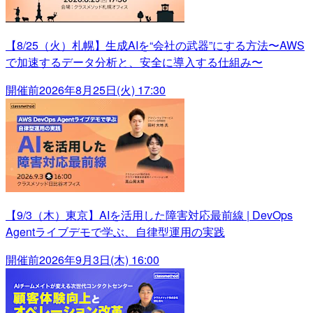
【8/25（火）札幌】生成AIを“会社の武器”にする方法〜AWS
で加速するデータ分析と、安全に導入する仕組み〜
開催前
2026年8月25日(火) 17:30
【9/3（木）東京】AIを活用した障害対応最前線 | DevOps
Agentライブデモで学ぶ、自律型運用の実践
開催前
2026年9月3日(木) 16:00