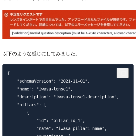
以下のような感じにしてみました。
{

    "schemaVersion": "2021-11-01",

    "name": "iwasa-lense1",

    "description": "iwasa-lense1-description",

    "pillars": [

        {

            "id": "pillar_id_1",

            "name": "iwasa-pillar1-name",
