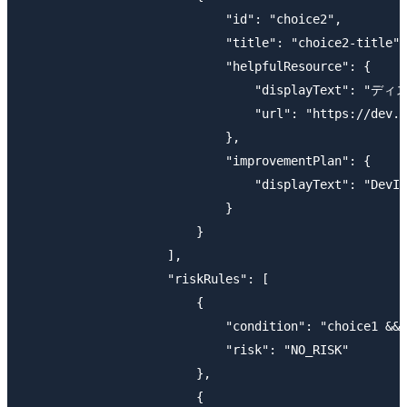
                            "id": "choice2",

                            "title": "choice2-title",

                            "helpfulResource": {

                                "displayText": 
                                "url": "https://dev.c
                            },

                            "improvementPlan": {

                                "displayText": "Dev
                            }

                        }

                    ],

                    "riskRules": [

                        {

                            "condition": "choice1 && 
                            "risk": "NO_RISK"

                        },

                        {
