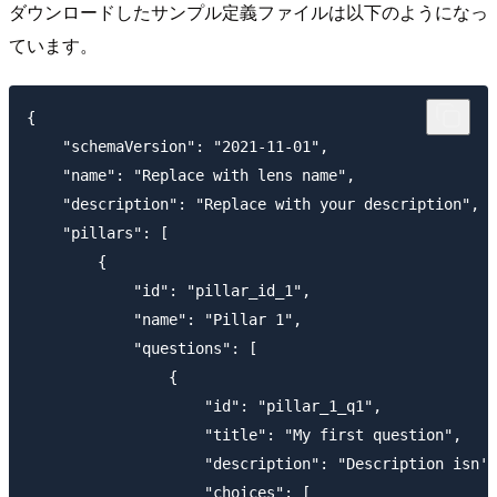
ダウンロードしたサンプル定義ファイルは以下のようになっ
ています。
{

    "schemaVersion": "2021-11-01",

    "name": "Replace with lens name",

    "description": "Replace with your description",

    "pillars": [

        {

            "id": "pillar_id_1",

            "name": "Pillar 1",

            "questions": [

                {

                    "id": "pillar_1_q1",

                    "title": "My first question",

                    "description": "Description isn't
                    "choices": [
