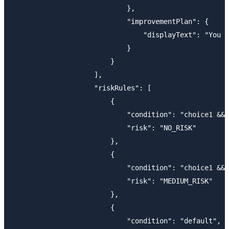
                            },

                            "improvementPlan": {

                                "displayText": "You m
                            }

                        }

                    ],

                    "riskRules": [

                        {

                            "condition": "choice1 && 
                            "risk": "NO_RISK"

                        },

                        {

                            "condition": "choice1 && 
                            "risk": "MEDIUM_RISK"

                        },

                        {

                            "condition": "default",
