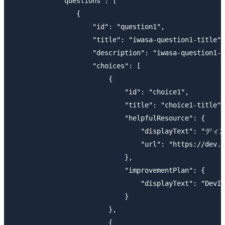
            "questions": [

                {

                    "id": "question1",

                    "title": "iwasa-question1-title",

                    "description": "iwasa-question1-d
                    "choices": [

                        {

                            "id": "choice1",

                            "title": "choice1-title",

                            "helpfulResource": {

                                "displayText": 
                                "url": "https://dev.c
                            },

                            "improvementPlan": {

                                "displayText": "Dev
                            }

                        },

                        {
