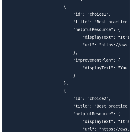
                        {

                            "id": "choice1",

                            "title": "Best practice #
                            "helpfulResource": {

                                "displayText": "It's 
                                "url": "https://aws.a
                            },

                            "improvementPlan": {

                                "displayText": "You m
                            }

                        },

                        {

                            "id": "choice2",

                            "title": "Best practice #
                            "helpfulResource": {

                                "displayText": "It's 
                                "url": "https://aws.a