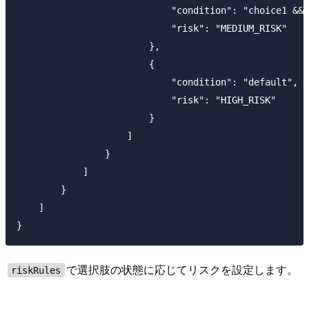
                            "condition": "choice1 && 
                            "risk": "MEDIUM_RISK"

                        },

                        {

                            "condition": "default",

                            "risk": "HIGH_RISK"

                        }

                    ]

                }

            ]

        }

    ]

で選択肢の状態に応じてリスクを設定します。
riskRules