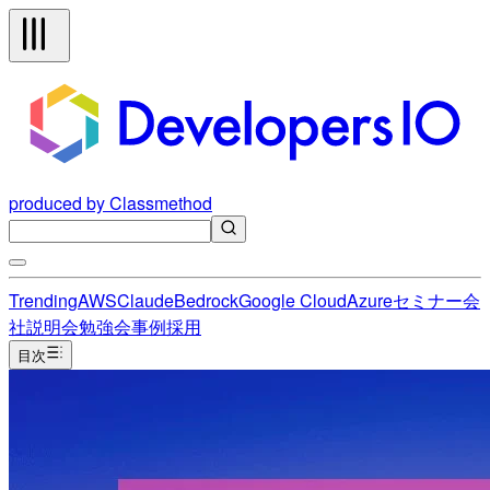
produced by Classmethod
Trending
AWS
Claude
Bedrock
Google Cloud
Azure
セミナー
会
社説明会
勉強会
事例
採用
目次