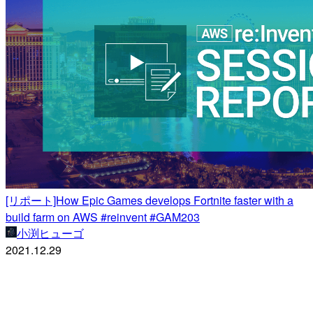
[リポート]How Epic Games develops Fortnite faster with a
build farm on AWS #reinvent #GAM203
小渕ヒューゴ
2021.12.29