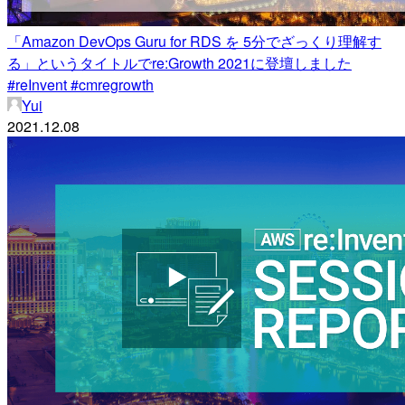
「Amazon DevOps Guru for RDS を 5分でざっくり理解す
る」というタイトルでre:Growth 2021に登壇しました
#reInvent #cmregrowth
Yui
2021.12.08