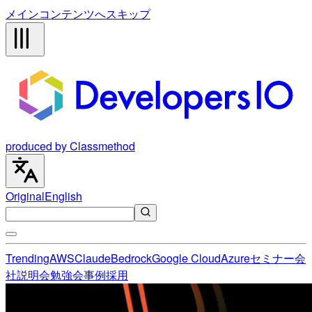
メインコンテンツへスキップ
produced by Classmethod
Original
English
Trending
AWS
Claude
Bedrock
Google Cloud
Azure
セミナー
会
社説明会
勉強会
事例
採用