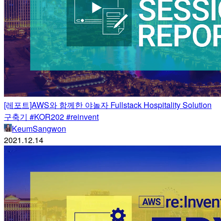
[레포트]AWS와 함께한 야놀자 Fullstack Hospitality Solution
구축기 #KOR202 #reinvent
KeumSangwon
2021.12.14