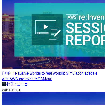
[リポート]Game worlds to real worlds: Simulation at scale
with AWS #reinvent #GAM202
小渕ヒューゴ
2021.12.31