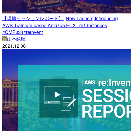
【現地セッションレポート】 {New Launch} Introducing
AWS Trainium-based Amazon EC2 Trn1 instances
#CMP334#reinvent
山本紘暉
2021.12.08