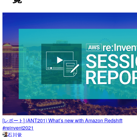
[レポート] (ANT201) What’s new with Amazon Redshift
#reinvent2021
石川覚