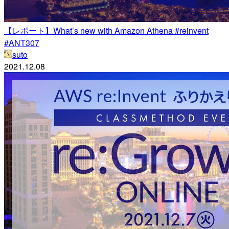
【レポート】What’s new with Amazon Athena #reinvent
#ANT307
suto
2021.12.08