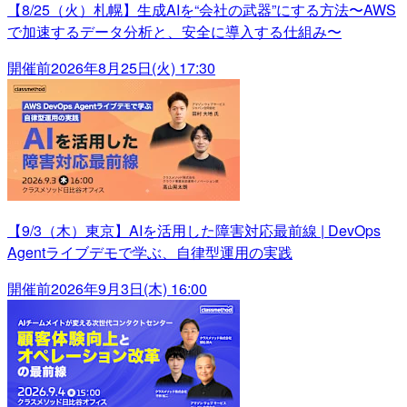
【8/25（火）札幌】生成AIを“会社の武器”にする方法〜AWS
で加速するデータ分析と、安全に導入する仕組み〜
開催前
2026年8月25日(火) 17:30
【9/3（木）東京】AIを活用した障害対応最前線 | DevOps
Agentライブデモで学ぶ、自律型運用の実践
開催前
2026年9月3日(木) 16:00