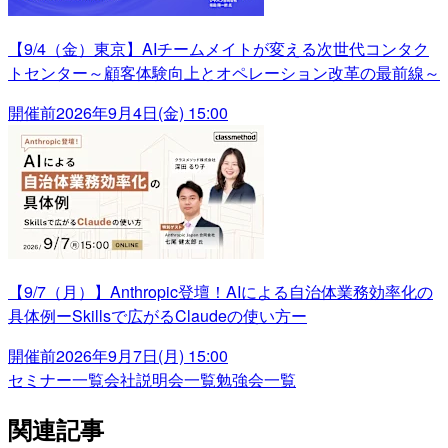
【9/4（金）東京】AIチームメイトが変える次世代コンタク
トセンター～顧客体験向上とオペレーション改革の最前線～
開催前
2026年9月4日(金) 15:00
【9/7（月）】Anthropic登壇！AIによる自治体業務効率化の
具体例ーSkillsで広がるClaudeの使い方ー
開催前
2026年9月7日(月) 15:00
セミナー一覧
会社説明会一覧
勉強会一覧
関連記事