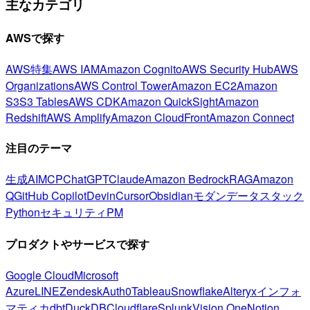
主なカテゴリ
AWSで探す
AWS特集
AWS IAM
Amazon Cognito
AWS Security Hub
AWS
Organizations
AWS Control Tower
Amazon EC2
Amazon
S3
S3 Tables
AWS CDK
Amazon QuickSight
Amazon
Redshift
AWS Amplify
Amazon CloudFront
Amazon Connect
注目のテーマ
生成AI
MCP
ChatGPT
Claude
Amazon Bedrock
RAG
Amazon
Q
GitHub Copilot
Devin
Cursor
Obsidian
モダンデータスタック
Python
セキュリティ
PM
プロダクトやサービスで探す
Google Cloud
Microsoft
Azure
LINE
Zendesk
Auth0
Tableau
Snowflake
Alteryx
インフォ
マティカ
dbt
DuckDB
Cloudflare
Splunk
Vision One
Notion