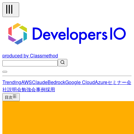
produced by Classmethod
Trending
AWS
Claude
Bedrock
Google Cloud
Azure
セミナー
会
社説明会
勉強会
事例
採用
目次