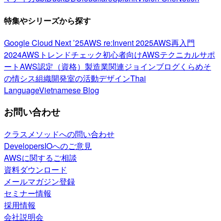
特集やシリーズから探す
Google Cloud Next ’25
AWS re:Invent 2025
AWS再入門
2024
AWSトレンドチェック
初心者向け
AWSテクニカルサポ
ート
AWS認定（資格）
製造業関連
ジョインブログ
くらめそ
の情シス
組織開発室の活動
デザイン
Thai
Language
Vietnamese Blog
お問い合わせ
クラスメソッドへの問い合わせ
DevelopersIOへのご意見
AWSに関するご相談
資料ダウンロード
メールマガジン登録
セミナー情報
採用情報
会社説明会