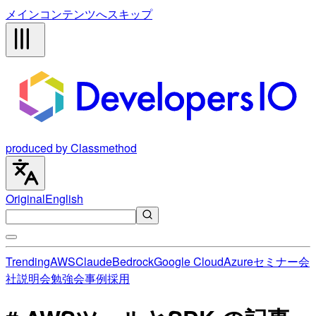
メインコンテンツへスキップ
produced by Classmethod
Original
English
Trending
AWS
Claude
Bedrock
Google Cloud
Azure
セミナー
会
社説明会
勉強会
事例
採用