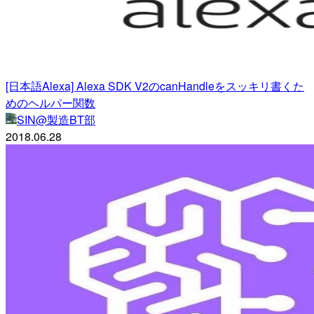
[日本語Alexa] Alexa SDK V2のcanHandleをスッキリ書くた
めのヘルパー関数
SIN@製造BT部
2018.06.28