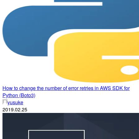
How to change the number of error retries in AWS SDK for
Python (Boto3)
yusuke
2019.02.25