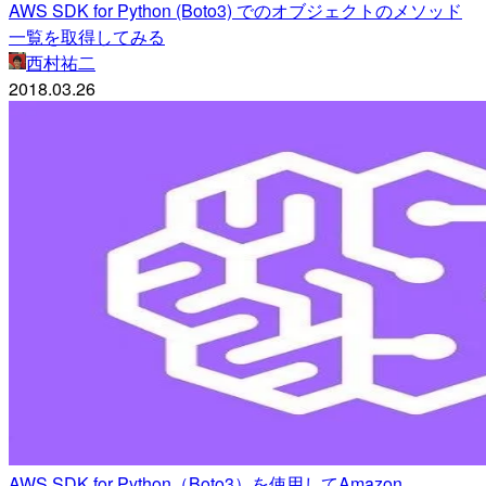
AWS SDK for Python (Boto3) でのオブジェクトのメソッド
一覧を取得してみる
西村祐二
2018.03.26
AWS SDK for Python（Boto3）を使用してAmazon