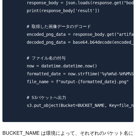
        response_body = json.loads(response.get("body
        print(response_body['result'])

        # 取得した画像データのデコード

        encoded_png_data = response_body.get("artifac
        decoded_png_data = base64.b64decode(encoded_p
        # ファイル名の付与

        now = datetime.datetime.now()

        formatted_date = now.strftime('%y%m%d-%H%M%S%
        file_name = f"output-{formatted_date}.png"

        # S3バケットへ出力

        s3.put_object(Bucket=BUCKET_NAME, Key=file_na
BUCKET_NAME は環境によって、それぞれのバケット名に