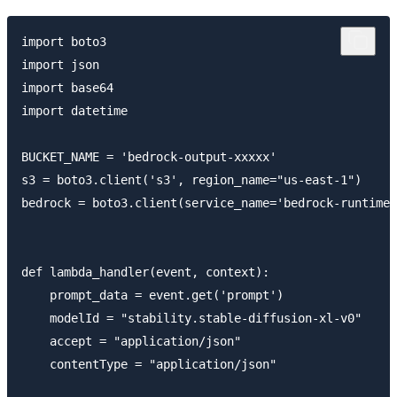
import boto3

import json

import base64

import datetime

BUCKET_NAME = 'bedrock-output-xxxxx'

s3 = boto3.client('s3', region_name="us-east-1")

bedrock = boto3.client(service_name='bedrock-runtime'
def lambda_handler(event, context):

    prompt_data = event.get('prompt')

    modelId = "stability.stable-diffusion-xl-v0" 

    accept = "application/json"

    contentType = "application/json"
