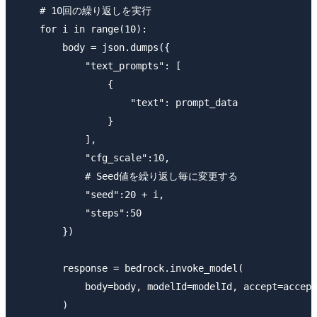
    # 10回の繰り返しを実行

    for i in range(10):

        body = json.dumps({

            "text_prompts": [

                { 

                    "text": prompt_data 

                }

            ],

            "cfg_scale":10,

            # Seed値を繰り返し毎に変更する

            "seed":20 + i, 

            "steps":50

        })

        response = bedrock.invoke_model(

            body=body, modelId=modelId, accept=accept
        )
