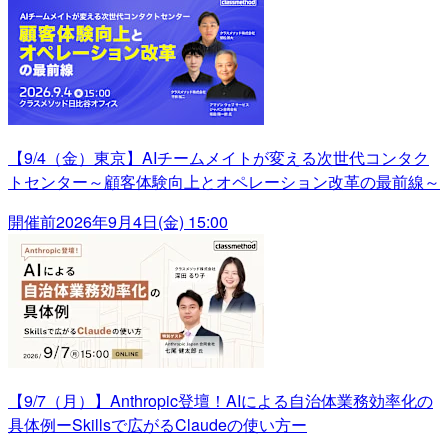
【9/4（金）東京】AIチームメイトが変える次世代コンタク
トセンター～顧客体験向上とオペレーション改革の最前線～
開催前
2026年9月4日(金) 15:00
【9/7（月）】Anthropic登壇！AIによる自治体業務効率化の
具体例ーSkillsで広がるClaudeの使い方ー