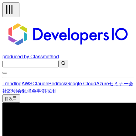
produced by Classmethod
Trending
AWS
Claude
Bedrock
Google Cloud
Azure
セミナー
会
社説明会
勉強会
事例
採用
目次