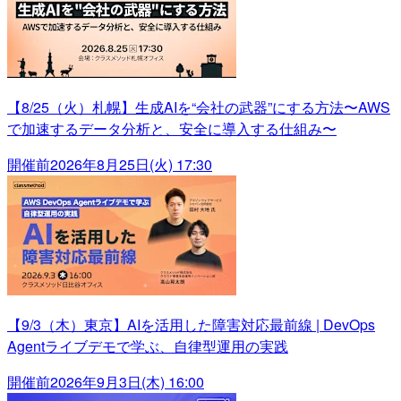
【8/25（火）札幌】生成AIを“会社の武器”にする方法〜AWS
で加速するデータ分析と、安全に導入する仕組み〜
開催前
2026年8月25日(火) 17:30
【9/3（木）東京】AIを活用した障害対応最前線 | DevOps
Agentライブデモで学ぶ、自律型運用の実践
開催前
2026年9月3日(木) 16:00