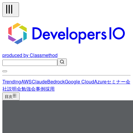
produced by Classmethod
Trending
AWS
Claude
Bedrock
Google Cloud
Azure
セミナー
会
社説明会
勉強会
事例
採用
目次