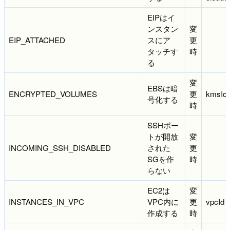
EIPはイ
ンスタン
変
EIP_ATTACHED
スにア
更
タッチす
時
る
変
EBSは暗
ENCRYPTED_VOLUMES
更
kmsId
号化する
時
SSHポー
トが開放
変
INCOMING_SSH_DISABLED
された
更
SGを作
時
らない
EC2は
変
INSTANCES_IN_VPC
VPC内に
更
vpcId
作成する
時