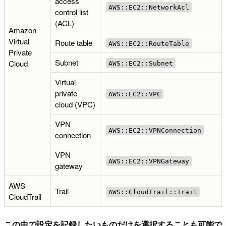
access
AWS::EC2::NetworkAcl
control list
(ACL)
Amazon
Virtual
Route table
AWS::EC2::RouteTable
Private
Subnet
Cloud
AWS::EC2::Subnet
Virtual
private
AWS::EC2::VPC
cloud (VPC)
VPN
AWS::EC2::VPNConnection
connection
VPN
AWS::EC2::VPNGateway
gateway
AWS
Trail
AWS::CloudTrail::Trail
CloudTrail
この中で設定を記録したいものだけを選択することも可能で