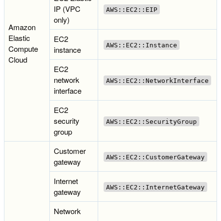
IP (VPC
AWS::EC2::EIP
only)
Amazon
Elastic
EC2
AWS::EC2::Instance
Compute
instance
Cloud
EC2
network
AWS::EC2::NetworkInterface
interface
EC2
security
AWS::EC2::SecurityGroup
group
Customer
AWS::EC2::CustomerGateway
gateway
Internet
AWS::EC2::InternetGateway
gateway
Network