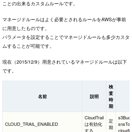
ことの出来るカスタムルールです。
マネージドルールはよく必要とされるルールをAWSが事前
に用意したものです。
パラメータを設定することでマネージドルールも多少カスタ
ムすることが可能です。
現在（2015/12/9）用意されているマネージドルールは以下
です。
検
査
名前
説明
時
期
CloudTrail
s3Buc
定
CLOUD_TRAIL_ENABLED
は有効化
snsTop
期
する
cloud