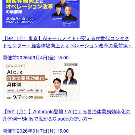
【9/4（金）東京】AIチームメイトが変える次世代コンタク
トセンター～顧客体験向上とオペレーション改革の最前線～
開催前
2026年9月4日(金) 15:00
【9/7（月）】Anthropic登壇！AIによる自治体業務効率化の
具体例ーSkillsで広がるClaudeの使い方ー
開催前
2026年9月7日(月) 15:00