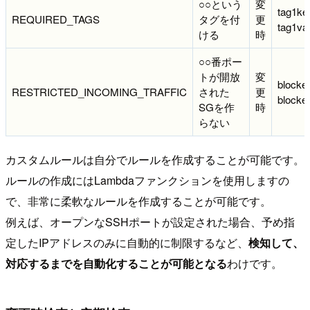
○○という
変
tag1ke
REQUIRED_TAGS
タグを付
更
tag1va
ける
時
○○番ポー
トが開放
変
blocke
RESTRICTED_INCOMING_TRAFFIC
された
更
blocke
SGを作
時
らない
カスタムルールは自分でルールを作成することが可能です。
ルールの作成にはLambdaファンクションを使用しますの
で、非常に柔軟なルールを作成することが可能です。
例えば、オープンなSSHポートが設定された場合、予め指
定したIPアドレスのみに自動的に制限するなど、
検知して、
対応するまでを自動化することが可能となる
わけです。